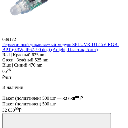
039172
Герметичный управляемый модуль SPI-UVR-D12 5V RGB-
BPT (0.3W, IP67, 90 deg) (Arlight, Пластик, 5 лет)
Red | Красный 625 nm
Green | Зелёный 525 nm
Blue | Синий 470 nm
26
65
₽/шт
В наличии
00
Пакет (полиэтилен) 500 шт —
32 630
₽
Пакет (полиэтилен) 500 шт
00
32 630
₽