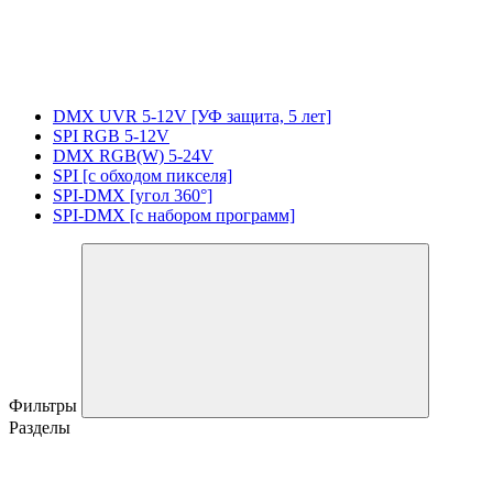
DMX UVR 5-12V [УФ защита, 5 лет]
SPI RGB 5-12V
DMX RGB(W) 5-24V
SPI [с обходом пикселя]
SPI-DMX [угол 360°]
SPI-DMX [с набором программ]
Фильтры
Разделы