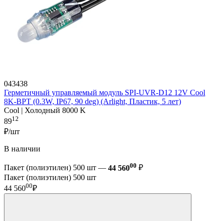
043438
Герметичный управляемый модуль SPI-UVR-D12 12V Cool
8K-BPT (0.3W, IP67, 90 deg) (Arlight, Пластик, 5 лет)
Cool | Холодный 8000 K
12
89
₽/шт
В наличии
00
Пакет (полиэтилен) 500 шт —
44 560
₽
Пакет (полиэтилен) 500 шт
00
44 560
₽