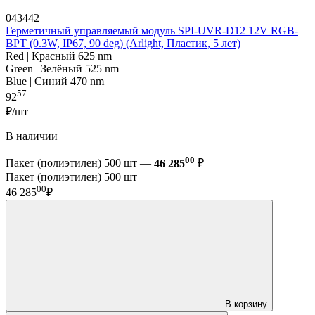
043442
Герметичный управляемый модуль SPI-UVR-D12 12V RGB-
BPT (0.3W, IP67, 90 deg) (Arlight, Пластик, 5 лет)
Red | Красный 625 nm
Green | Зелёный 525 nm
Blue | Синий 470 nm
57
92
₽/шт
В наличии
00
Пакет (полиэтилен) 500 шт —
46 285
₽
Пакет (полиэтилен) 500 шт
00
46 285
₽
В корзину