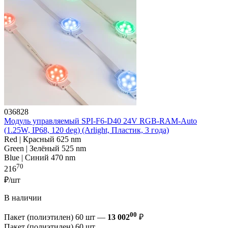
036828
Модуль управляемый SPI-F6-D40 24V RGB-RAM-Auto
(1.25W, IP68, 120 deg) (Arlight, Пластик, 3 года)
Red | Красный 625 nm
Green | Зелёный 525 nm
Blue | Синий 470 nm
70
216
₽/шт
В наличии
00
Пакет (полиэтилен) 60 шт —
13 002
₽
Пакет (полиэтилен) 60 шт