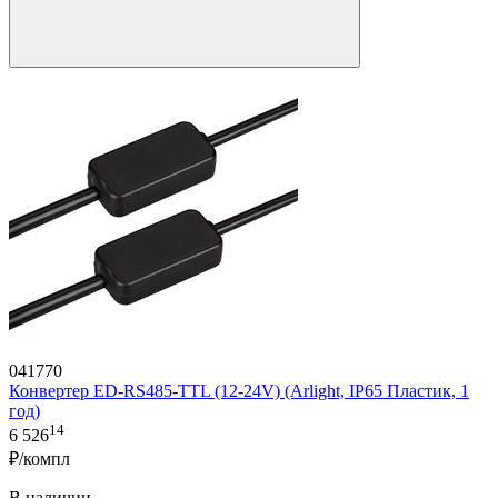
041770
Конвертер ED-RS485-TTL (12-24V) (Arlight, IP65 Пластик, 1
год)
14
6 526
₽/компл
В наличии