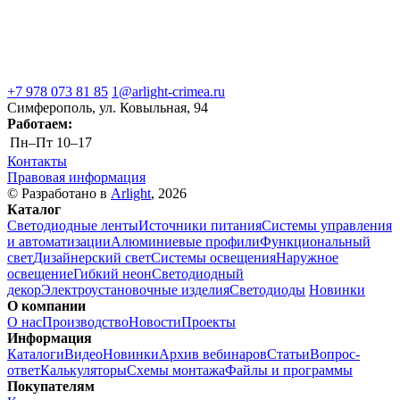
+7 978 073 81 85
1@arlight-crimea.ru
Симферополь, ул. Ковыльная, 94
Работаем:
Пн–Пт
10–17
Контакты
Правовая информация
© Разработано в
Arlight
, 2026
Каталог
Светодиодные ленты
Источники питания
Системы управления
и автоматизации
Алюминиевые профили
Функциональный
свет
Дизайнерский свет
Системы освещения
Наружное
освещение
Гибкий неон
Светодиодный
декор
Электроустановочные изделия
Светодиоды
Новинки
О компании
О нас
Производство
Новости
Проекты
Информация
Каталоги
Видео
Новинки
Архив вебинаров
Статьи
Вопрос-
ответ
Калькуляторы
Схемы монтажа
Файлы и программы
Покупателям