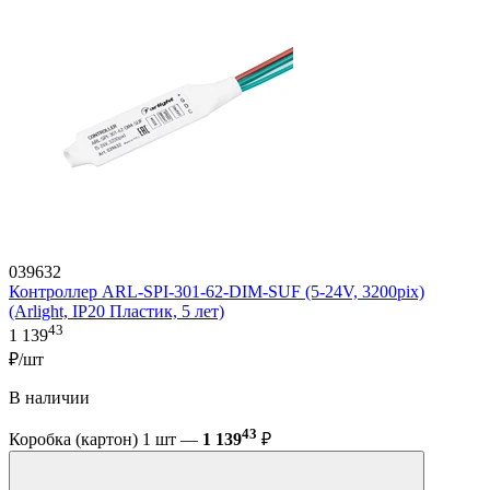
039632
Контроллер ARL-SPI-301-62-DIM-SUF (5-24V, 3200pix)
(Arlight, IP20 Пластик, 5 лет)
43
1 139
₽/шт
В наличии
43
Коробка (картон) 1 шт —
1 139
₽