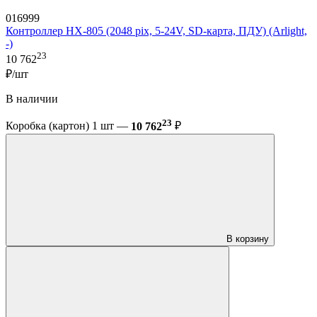
016999
Контроллер HX-805 (2048 pix, 5-24V, SD-карта, ПДУ) (Arlight,
-)
23
10 762
₽/шт
В наличии
23
Коробка (картон) 1 шт —
10 762
₽
В корзину