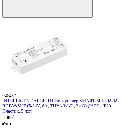
046487
INTELLIGENT ARLIGHT Контроллер SMART-SPI-302-82-
RGBW-SUF (5-24V, 8A, TUYA Wi-Fi, 2.4G) (IARL, IP20
Пластик, 5 лет)
50
5 386
₽/шт