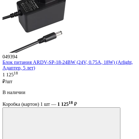
049394
Блок питания ARDV-SP-18-24BW (24V, 0.75A, 18W) (Arlight,
Адаптер, 5 лет)
18
1 125
₽/шт
В наличии
18
Коробка (картон) 1 шт —
1 125
₽