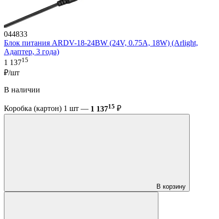
044833
Блок питания ARDV-18-24BW (24V, 0.75A, 18W) (Arlight,
Адаптер, 3 года)
15
1 137
₽/шт
В наличии
15
Коробка (картон) 1 шт —
1 137
₽
В корзину