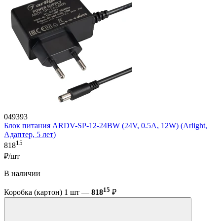
049393
Блок питания ARDV-SP-12-24BW (24V, 0.5A, 12W) (Arlight,
Адаптер, 5 лет)
15
818
₽/шт
В наличии
15
Коробка (картон) 1 шт —
818
₽