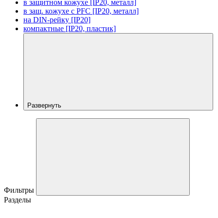
в защитном кожухе [IP20, металл]
в защ. кожухе с PFC [IP20, металл]
на DIN-рейку [IP20]
компактные [IP20, пластик]
Развернуть
Фильтры
Разделы