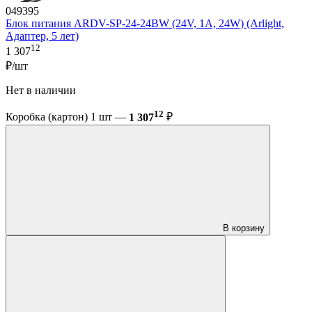
049395
Блок питания ARDV-SP-24-24BW (24V, 1A, 24W) (Arlight,
Адаптер, 5 лет)
12
1 307
₽/шт
Нет в наличии
12
Коробка (картон) 1 шт —
1 307
₽
В корзину