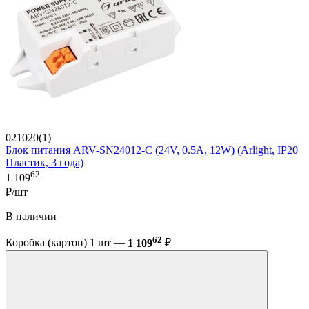
021020(1)
Блок питания ARV-SN24012-C (24V, 0.5A, 12W) (Arlight, IP20
Пластик, 3 года)
62
1 109
₽/шт
В наличии
62
Коробка (картон) 1 шт —
1 109
₽