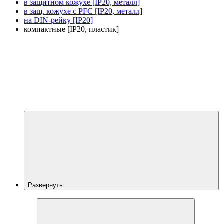
в защитном кожухе [IP20, металл]
в защ. кожухе с PFC [IP20, металл]
на DIN-рейку [IP20]
компактные [IP20, пластик]
Развернуть