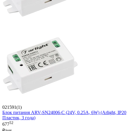
021591(1)
Блок питания ARV-SN24006-C (24V, 0.25A, 6W) (Arlight, IP20
Пластик, 3 года)
52
677
₽/шт