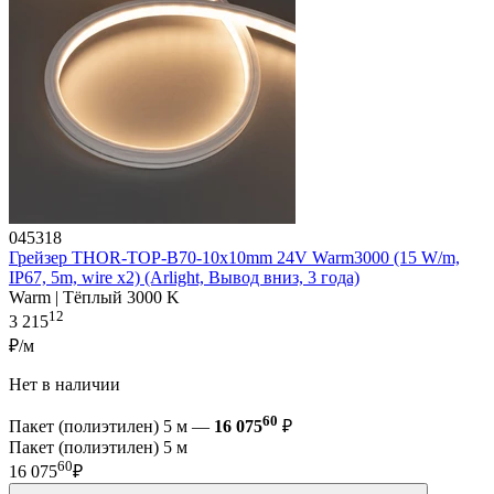
045318
Грейзер THOR-TOP-B70-10x10mm 24V Warm3000 (15 W/m,
IP67, 5m, wire x2) (Arlight, Вывод вниз, 3 года)
Warm | Тёплый 3000 K
12
3 215
₽/м
Нет в наличии
60
Пакет (полиэтилен) 5 м —
16 075
₽
Пакет (полиэтилен) 5 м
60
16 075
₽