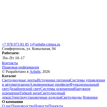
+7 978 073 81 85
1@arlight-crimea.ru
Симферополь, ул. Ковыльная, 94
Работаем:
Пн–Пт
10–17
Контакты
Правовая информация
© Разработано в
Arlight
, 2026
Каталог
Светодиодные ленты
Источники питания
Системы управления
и автоматизации
Алюминиевые профили
Функциональный
свет
Дизайнерский свет
Системы освещения
Наружное
освещение
Гибкий неон
Светодиодный
декор
Электроустановочные изделия
Светодиоды
Новинки
О компании
О нас
Производство
Новости
Проекты