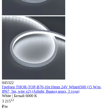
045322
Грейзер THOR-TOP-B70-10x10mm 24V White6500 (15 W/m,
IP67, 5m, wire x2) (Arlight, Вывод вниз, 3 года)
White | Белый 6000 K
12
3 215
₽/м