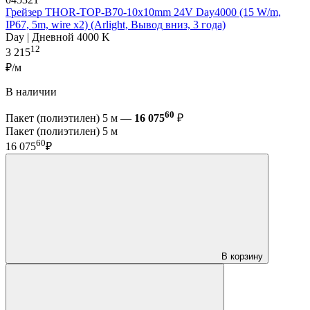
Грейзер THOR-TOP-B70-10x10mm 24V Day4000 (15 W/m,
IP67, 5m, wire x2) (Arlight, Вывод вниз, 3 года)
Day | Дневной 4000 K
12
3 215
₽/м
В наличии
60
Пакет (полиэтилен) 5 м —
16 075
₽
Пакет (полиэтилен) 5 м
60
16 075
₽
В корзину