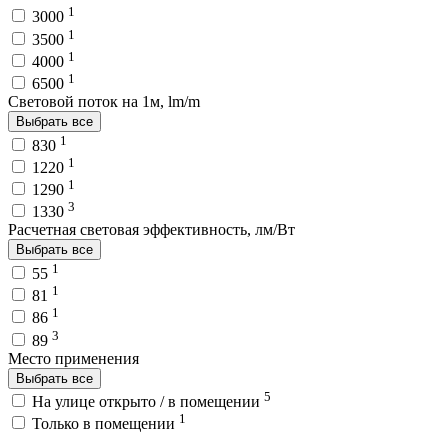
1
3000
1
3500
1
4000
1
6500
Световой поток на 1м, lm/m
Выбрать все
1
830
1
1220
1
1290
3
1330
Расчетная световая эффективность, лм/Вт
Выбрать все
1
55
1
81
1
86
3
89
Место применения
Выбрать все
5
На улице открыто / в помещении
1
Только в помещении