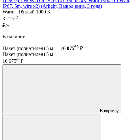
Грейзер THOR-TOP-B70-10x10mm 24V Warm1900 (15 W/m,
IP67, 5m, wire x2) (Arlight, Вывод вниз, 3 года)
Warm | Тёплый 1900 K
12
3 215
₽/м
В наличии
60
Пакет (полиэтилен) 5 м —
16 075
₽
Пакет (полиэтилен) 5 м
60
16 075
₽
В корзину