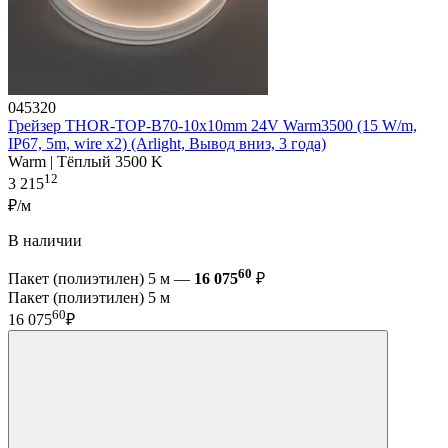
045320
Грейзер THOR-TOP-B70-10x10mm 24V Warm3500 (15 W/m,
IP67, 5m, wire x2) (Arlight, Вывод вниз, 3 года)
Warm | Тёплый 3500 K
12
3 215
₽/м
В наличии
60
Пакет (полиэтилен) 5 м —
16 075
₽
Пакет (полиэтилен) 5 м
60
16 075
₽