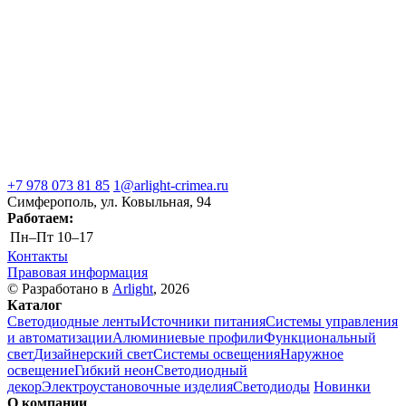
+7 978 073 81 85
1@arlight-crimea.ru
Симферополь, ул. Ковыльная, 94
Работаем:
Пн–Пт
10–17
Контакты
Правовая информация
© Разработано в
Arlight
, 2026
Каталог
Светодиодные ленты
Источники питания
Системы управления
и автоматизации
Алюминиевые профили
Функциональный
свет
Дизайнерский свет
Системы освещения
Наружное
освещение
Гибкий неон
Светодиодный
декор
Электроустановочные изделия
Светодиоды
Новинки
О компании