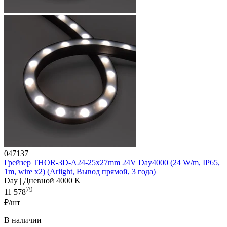
047137
Грейзер THOR-3D-A24-25x27mm 24V Day4000 (24 W/m, IP65,
1m, wire x2) (Arlight, Вывод прямой, 3 года)
Day | Дневной 4000 K
79
11 578
₽/шт
В наличии