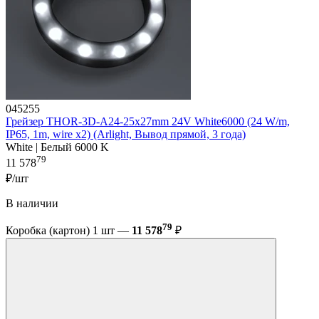
045255
Грейзер THOR-3D-A24-25x27mm 24V White6000 (24 W/m,
IP65, 1m, wire x2) (Arlight, Вывод прямой, 3 года)
White | Белый 6000 K
79
11 578
₽/шт
В наличии
79
Коробка (картон) 1 шт —
11 578
₽