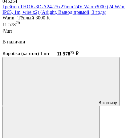
045254
Грейзер THOR-3D-A24-25x27mm 24V Warm3000 (24 W/m,
IP65, 1m, wire x2) (Arlight, Вывод прямой, 3 года)
Warm | Тёплый 3000 K
79
11 578
₽/шт
В наличии
79
Коробка (картон) 1 шт —
11 578
₽
В корзину