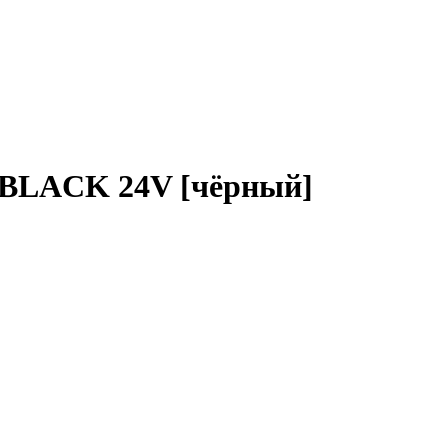
LACK 24V [чёрный]