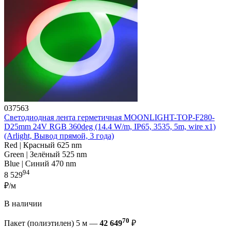
037563
Светодиодная лента герметичная MOONLIGHT-TOP-F280-
D25mm 24V RGB 360deg (14.4 W/m, IP65, 3535, 5m, wire x1)
(Arlight, Вывод прямой, 3 года)
Red | Красный 625 nm
Green | Зелёный 525 nm
Blue | Синий 470 nm
94
8 529
₽/м
В наличии
70
Пакет (полиэтилен) 5 м —
42 649
₽