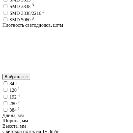
8
SMD 3838
4
SMD 3838/2216
3
SMD 5060
Плотность светодиодов, шт/м
Выбрать все
3
84
1
120
4
192
7
280
1
384
Длина, мм
Ширина, мм
Высота, мм
Световой поток на 1м, lm/m