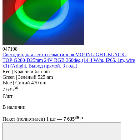
047198
Светодиодная лента герметичная MOONLIGHT-BLACK-
TOP-G280-D25mm 24V RGB 360deg (14.4 W/m, IP65, 1m, wire
x1) (Arlight, Вывод прямой, 3 года)
Red | Красный 625 nm
Green | Зелёный 525 nm
Blue | Синий 470 nm
36
7 635
₽/шт
В наличии
36
Пакет (полиэтилен) 1 шт —
7 635
₽