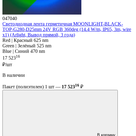
047040
Светодиодная лента герметичная MOONLIGHT-BLACK-
TOP-G280-D25mm 24V RGB 360deg (14.4 W/m, IP65, 3m, wire
x1) (Arlight, Вывод прямой, 3 года)
Red | Красный 625 nm
Green | Зелёный 525 nm
Blue | Синий 470 nm
16
17 523
₽/шт
В наличии
16
Пакет (полиэтилен) 1 шт —
17 523
₽
В корзину