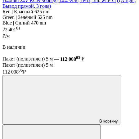
D40mm 24V RGB 360deg (14.4 W/m, IP65, 5m, wire x1) (Arlight,
Вывод прямой, 3 года)
Red | Красный 625 nm
Green | Зелёный 525 nm
Blue | Синий 470 nm
61
22 401
₽/м
В наличии
05
Пакет (полиэтилен) 5 м —
112 008
₽
Пакет (полиэтилен) 5 м
05
112 008
₽
В корзину