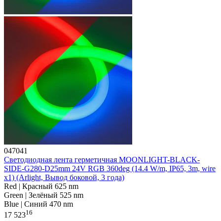
047041
Светодиодная лента герметичная MOONLIGHT-BLACK-
SIDE-G280-D25mm 24V RGB 360deg (14.4 W/m, IP65, 3m, wire
x1) (Arlight, Вывод боковой, 3 года)
Red | Красный 625 nm
Green | Зелёный 525 nm
Blue | Синий 470 nm
16
17 523