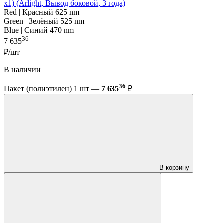
x1) (Arlight, Вывод боковой, 3 года)
Red | Красный 625 nm
Green | Зелёный 525 nm
Blue | Синий 470 nm
36
7 635
₽/шт
В наличии
36
Пакет (полиэтилен) 1 шт —
7 635
₽
В корзину