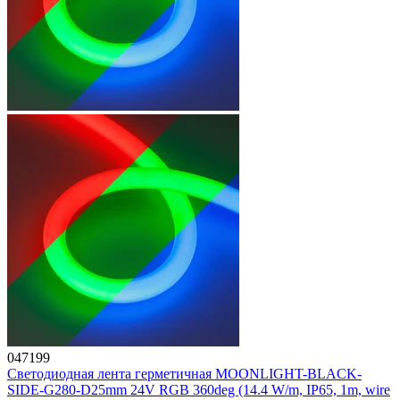
047199
Светодиодная лента герметичная MOONLIGHT-BLACK-
SIDE-G280-D25mm 24V RGB 360deg (14.4 W/m, IP65, 1m, wire