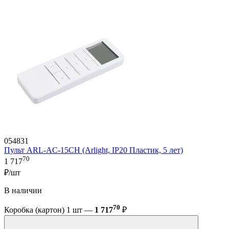
054831
Пульт ARL-AC-15CH (Arlight, IP20 Пластик, 5 лет)
70
1 717
₽/шт
В наличии
70
Коробка (картон) 1 шт —
1 717
₽