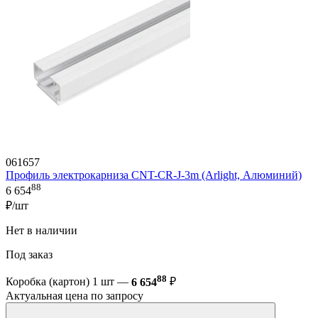
061657
Профиль электрокарниза CNT-CR-J-3m (Arlight, Алюминий)
88
6 654
₽/шт
Нет в наличии
Под заказ
88
Коробка (картон) 1 шт —
6 654
₽
Актуальная цена по запросу