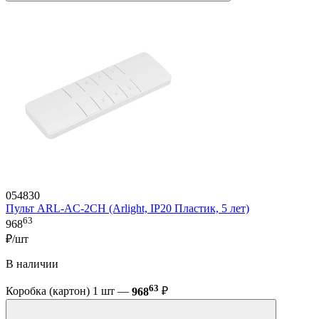
054830
Пульт ARL-AC-2CH (Arlight, IP20 Пластик, 5 лет)
63
968
₽/шт
В наличии
63
Коробка (картон) 1 шт —
968
₽