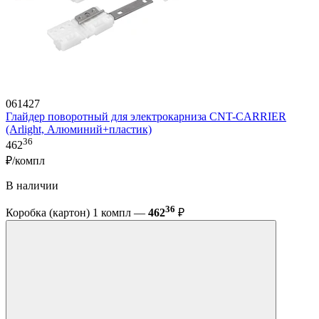
061427
Глайдер поворотный для электрокарниза CNT-CARRIER
(Arlight, Алюминий+пластик)
36
462
₽/компл
В наличии
36
Коробка (картон) 1 компл —
462
₽