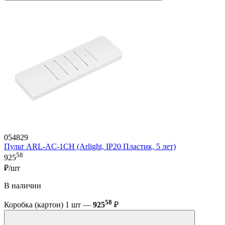
054829
Пульт ARL-AC-1CH (Arlight, IP20 Пластик, 5 лет)
58
925
₽/шт
В наличии
58
Коробка (картон) 1 шт —
925
₽