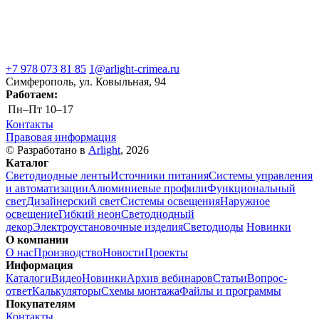
+7 978 073 81 85
1@arlight-crimea.ru
Симферополь, ул. Ковыльная, 94
Работаем:
Пн–Пт
10–17
Контакты
Правовая информация
© Разработано в
Arlight
, 2026
Каталог
Светодиодные ленты
Источники питания
Системы управления
и автоматизации
Алюминиевые профили
Функциональный
свет
Дизайнерский свет
Системы освещения
Наружное
освещение
Гибкий неон
Светодиодный
декор
Электроустановочные изделия
Светодиоды
Новинки
О компании
О нас
Производство
Новости
Проекты
Информация
Каталоги
Видео
Новинки
Архив вебинаров
Статьи
Вопрос-
ответ
Калькуляторы
Схемы монтажа
Файлы и программы
Покупателям
Контакты