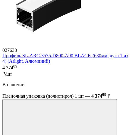
027638
Профиль SL-ARC-3535-D800-A90 BLACK (630мм, дуга 1 из
4) (Arlight, Алюминий)
09
4 374
₽/шт
В наличии
09
Пленочная упаковка (полистирол) 1 шт —
4 374
₽