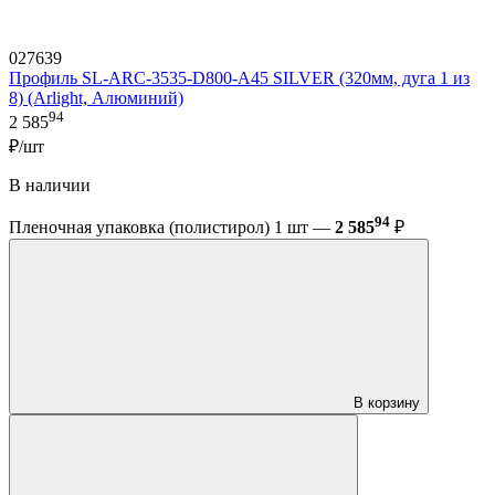
027639
Профиль SL-ARC-3535-D800-A45 SILVER (320мм, дуга 1 из
8) (Arlight, Алюминий)
94
2 585
₽/шт
В наличии
94
Пленочная упаковка (полистирол) 1 шт —
2 585
₽
В корзину