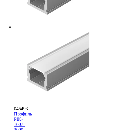
045493
Профиль
PIK-
1007-
3000