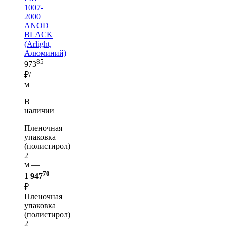
1007-
2000
ANOD
BLACK
(Arlight,
Алюминий)
85
973
₽/
м
В
наличии
Пленочная
упаковка
(полистирол)
2
м —
70
1 947
₽
Пленочная
упаковка
(полистирол)
2