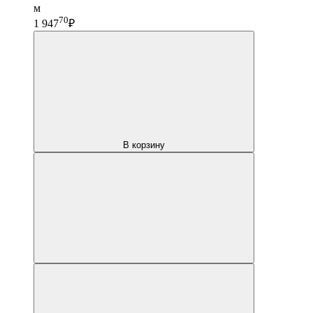
м
70
1 947
₽
В корзину