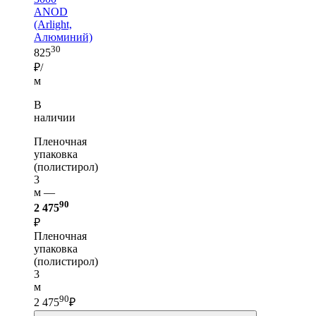
ANOD
(Arlight,
Алюминий)
30
825
₽/
м
В
наличии
Пленочная
упаковка
(полистирол)
3
м —
90
2 475
₽
Пленочная
упаковка
(полистирол)
3
м
90
2 475
₽