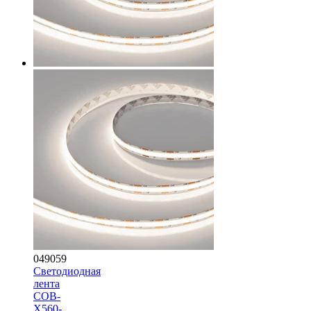
049059
Светодиодная
лента
COB-
X560-