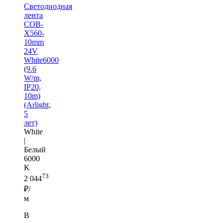
Светодиодная
лента
COB-
X560-
10mm
24V
White6000
(9.6
W/m,
IP20,
10m)
(Arlight,
5
лет)
White
|
Белый
6000
K
73
2 044
₽/
м
В