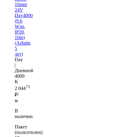
10mm
24V
Day4000
(9.6
W/m,
IP20,
10m)
(Arlight,
5
лет)
Day
|
Дневной
4000
K
73
2 044
₽/
м
В
наличии
Пакет
(полиэтилен)