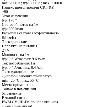
min: 2900 K; typ: 3000 K; max: 3100 K
Индекс цветопередачи CRI (Ra)
>90
Угол излучения
typ: 170 °
Световой поток на 1м
typ: 800 lm/m
Расчетная световая эффективность
83 лм/Вт
Электрические
Напряжение питания
24 V
Мощность на 1м
typ: 9.6 W/m; max: 9.6 W/m
Ток потребления 1м
typ: 0.4 A/m; max: 0.4 A/m
Эксплуатационные
Диапазон рабочих температур
min: -20 °C; max: 50 °C
Место применения
Только в помещении
Управление
Входной сигнал
PWM СV (ШИМ по напряжению)
Диммируемый(ая)