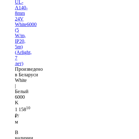
UL-
A140-
8mm
24V
White6000
(5
W/m,
IP20,
5m)
(Arlight,
7
лет)
Произведено
в Беларуси
White
|
Белый
6000
K
10
1 158
₽/
м
В
наличии