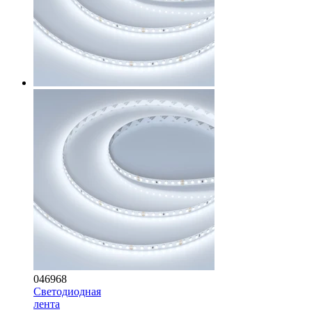
046968
Светодиодная
лента