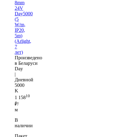
8mm
24V
Day5000
(5
W/m,
IP20,
5m)
(Arlight,
7
лет)
Произведено
в Беларуси
Day
|
Дневной
5000
K
10
1 158
₽/
м
В
наличии
Пакет