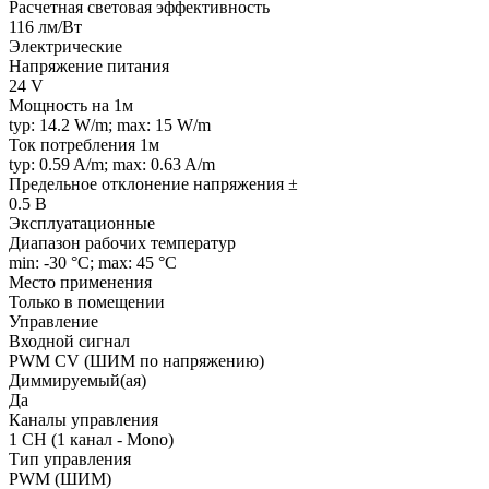
Расчетная световая эффективность
116 лм/Вт
Электрические
Напряжение питания
24 V
Мощность на 1м
typ: 14.2 W/m; max: 15 W/m
Ток потребления 1м
typ: 0.59 A/m; max: 0.63 A/m
Предельное отклонение напряжения ±
0.5 В
Эксплуатационные
Диапазон рабочих температур
min: -30 °C; max: 45 °C
Место применения
Только в помещении
Управление
Входной сигнал
PWM СV (ШИМ по напряжению)
Диммируемый(ая)
Да
Каналы управления
1 CH (1 канал - Mono)
Тип управления
PWM (ШИМ)