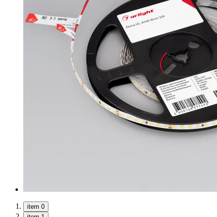
item 0
item 1