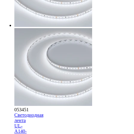
053451
Светодиодная
лента
UL-
A140-