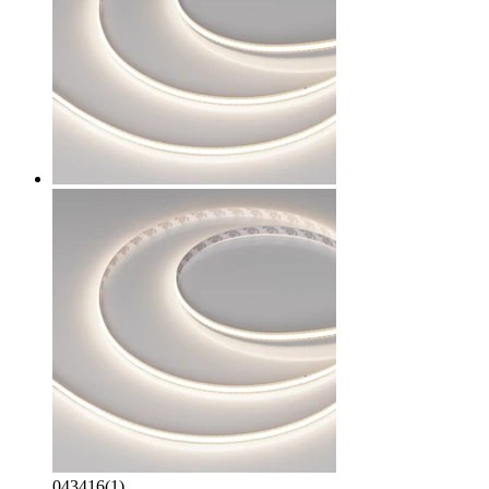
043416(1)