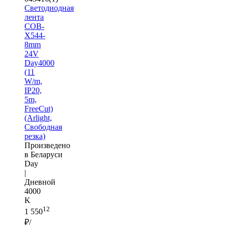
Светодиодная
лента
COB-
X544-
8mm
24V
Day4000
(11
W/m,
IP20,
5m,
FreeCut)
(Arlight,
Свободная
резка)
Произведено
в Беларуси
Day
|
Дневной
4000
K
12
1 550
₽/