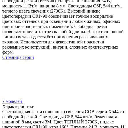
свободной резкой (FreeCut). Напряжение питания 24 В,
мощность 11 Вт/м, ширина 8 мм. Светодиоды CSP, 544 шт/м,
теплого цвета свечения (2700K). Высокий индекс
цветопередачи CRI>90 обеспечивает точное восприятие
цветовых оттенков при освещении любых жилых, офисных
или производственных помещений. Свободная резка
позволяет получить отрезок любой длины. Эффект сплошной
линии света создается без применения рассеивающих
экранов. Используется для декоративной подсветки
рекламных конструкций, витрин, сложных архитектурных
форм.
Страница серии
7 моделей
Характеристики
Светодиодная лента сплошного свечения COB серии X544 со
свободной резкой. Светодиоды CSP, 544 шт/м, белая плата
шириной 8 мм, скотч 3M. Цвет ТЕПЛЫЙ 2700K, индекс
цветопередачи CRI>90, угол 160°. Питание 24 В, мощность 11