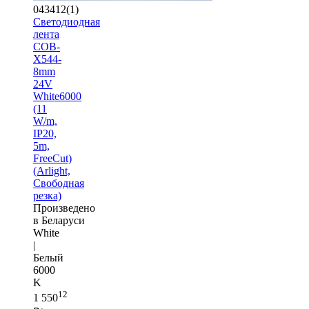
043412(1)
Светодиодная
лента
COB-
X544-
8mm
24V
White6000
(11
W/m,
IP20,
5m,
FreeCut)
(Arlight,
Свободная
резка)
Произведено
в Беларуси
White
|
Белый
6000
K
12
1 550