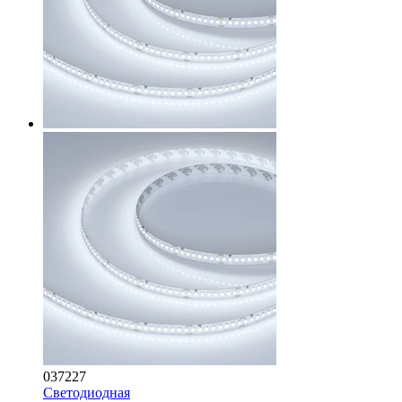
037227
Светодиодная