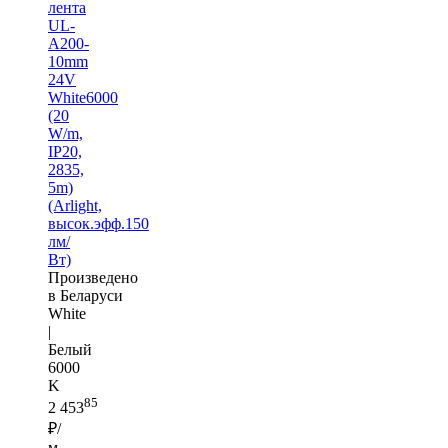
лента
UL-
A200-
10mm
24V
White6000
(20
W/m,
IP20,
2835,
5m)
(Arlight,
высок.эфф.150
лм/
Вт)
Произведено
в Беларуси
White
|
Белый
6000
K
85
2 453
₽/
м