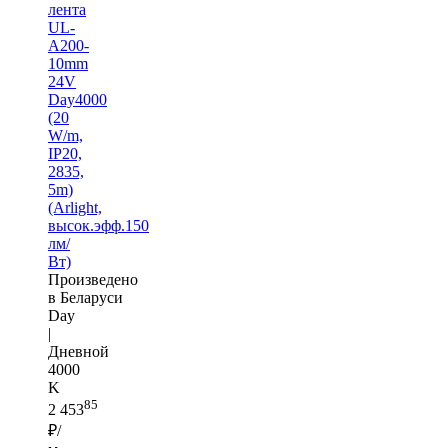
лента
UL-
A200-
10mm
24V
Day4000
(20
W/m,
IP20,
2835,
5m)
(Arlight,
высок.эфф.150
лм/
Вт)
Произведено
в Беларуси
Day
|
Дневной
4000
K
85
2 453
₽/