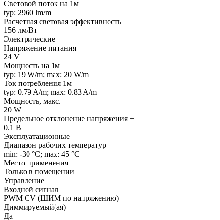
Световой поток на 1м
typ: 2960 lm/m
Расчетная световая эффективность
156 лм/Вт
Электрические
Напряжение питания
24 V
Мощность на 1м
typ: 19 W/m; max: 20 W/m
Ток потребления 1м
typ: 0.79 A/m; max: 0.83 A/m
Мощность, макс.
20 W
Предельное отклонение напряжения ±
0.1 В
Эксплуатационные
Диапазон рабочих температур
min: -30 °C; max: 45 °C
Место применения
Только в помещении
Управление
Входной сигнал
PWM СV (ШИМ по напряжению)
Диммируемый(ая)
Да