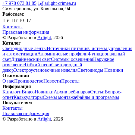
+7 978 073 81 85
1@arlight-crimea.ru
Симферополь, ул. Ковыльная, 94
Работаем:
Пн–Пт
10–17
Контакты
Правовая информация
© Разработано в
Arlight
, 2026
Каталог
Светодиодные ленты
Источники питания
Системы управления
и автоматизации
Алюминиевые профили
Функциональный
свет
Дизайнерский свет
Системы освещения
Наружное
освещение
Гибкий неон
Светодиодный
декор
Электроустановочные изделия
Светодиоды
Новинки
О компании
О нас
Производство
Новости
Проекты
Информация
Каталоги
Видео
Новинки
Архив вебинаров
Статьи
Вопрос-
ответ
Калькуляторы
Схемы монтажа
Файлы и программы
Покупателям
Контакты
Правовая информация
© Разработано в
Arlight
, 2026