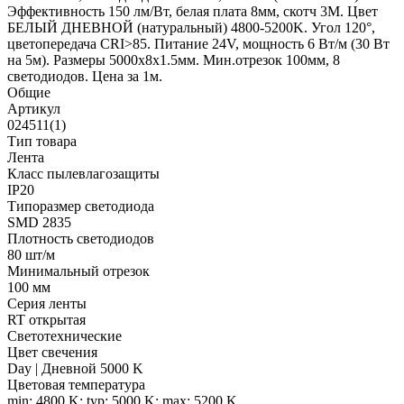
Эффективность 150 лм/Вт, белая плата 8мм, скотч 3М. Цвет
БЕЛЫЙ ДНЕВНОЙ (натуральный) 4800-5200K. Угол 120°,
цветопередача CRI>85. Питание 24V, мощность 6 Вт/м (30 Вт
на 5м). Размеры 5000х8х1.5мм. Мин.отрезок 100мм, 8
светодиодов. Цена за 1м.
Общие
Артикул
024511(1)
Тип товара
Лента
Класс пылевлагозащиты
IP20
Типоразмер светодиода
SMD 2835
Плотность светодиодов
80 шт/м
Минимальный отрезок
100 мм
Серия ленты
RT открытая
Светотехнические
Цвет свечения
Day | Дневной 5000 K
Цветовая температура
min: 4800 K; typ: 5000 K; max: 5200 K