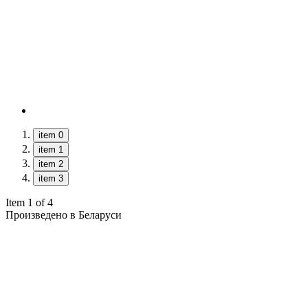
item 0
item 1
item 2
item 3
Item 1 of 4
Произведено в Беларуси