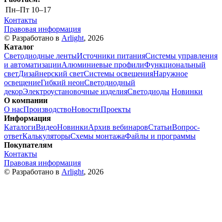
Пн–Пт
10–17
Контакты
Правовая информация
© Разработано в
Arlight
, 2026
Каталог
Светодиодные ленты
Источники питания
Системы управления
и автоматизации
Алюминиевые профили
Функциональный
свет
Дизайнерский свет
Системы освещения
Наружное
освещение
Гибкий неон
Светодиодный
декор
Электроустановочные изделия
Светодиоды
Новинки
О компании
О нас
Производство
Новости
Проекты
Информация
Каталоги
Видео
Новинки
Архив вебинаров
Статьи
Вопрос-
ответ
Калькуляторы
Схемы монтажа
Файлы и программы
Покупателям
Контакты
Правовая информация
© Разработано в
Arlight
, 2026