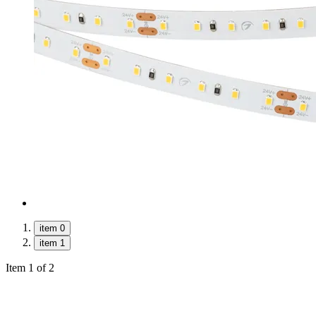
item 0
item 1
Item 1 of 2