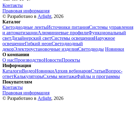
Контакты
Правовая информация
© Разработано в
Arlight
, 2026
Каталог
Светодиодные ленты
Источники питания
Системы управления
и автоматизации
Алюминиевые профили
Функциональный
свет
Дизайнерский свет
Системы освещения
Наружное
освещение
Гибкий неон
Светодиодный
декор
Электроустановочные изделия
Светодиоды
Новинки
О компании
О нас
Производство
Новости
Проекты
Информация
Каталоги
Видео
Новинки
Архив вебинаров
Статьи
Вопрос-
ответ
Калькуляторы
Схемы монтажа
Файлы и программы
Покупателям
Контакты
Правовая информация
© Разработано в
Arlight
, 2026