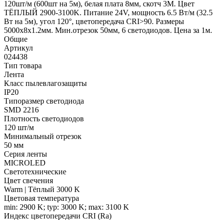
120шт/м (600шт на 5м), белая плата 8мм, скотч 3М. Цвет
ТЁПЛЫЙ 2900-3100K. Питание 24V, мощность 6.5 Вт/м (32.5
Вт на 5м), угол 120°, цветопередача CRI>90. Размеры
5000х8х1.2мм. Мин.отрезок 50мм, 6 светодиодов. Цена за 1м.
Общие
Артикул
024438
Тип товара
Лента
Класс пылевлагозащиты
IP20
Типоразмер светодиода
SMD 2216
Плотность светодиодов
120 шт/м
Минимальный отрезок
50 мм
Серия ленты
MICROLED
Светотехнические
Цвет свечения
Warm | Тёплый 3000 K
Цветовая температура
min: 2900 K; typ: 3000 K; max: 3100 K
Индекс цветопередачи CRI (Ra)