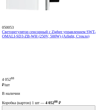
050053
Светорегулятор сенсорный с Zigbee управлением SWT-
OMALI-SD3-ZB-WH (250V, 500W) (Arlight, Стекло)
88
4 052
₽/шт
В наличии
88
Коробка (картон) 1 шт —
4 052
₽