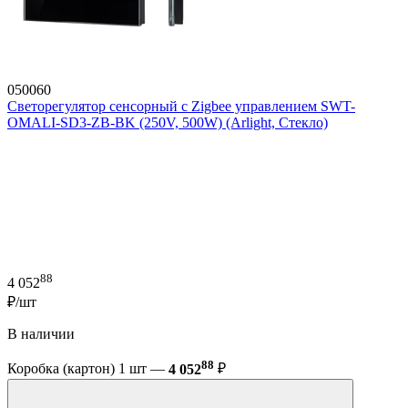
050060
Светорегулятор сенсорный с Zigbee управлением SWT-
OMALI-SD3-ZB-BK (250V, 500W) (Arlight, Стекло)
88
4 052
₽/шт
В наличии
88
Коробка (картон) 1 шт —
4 052
₽