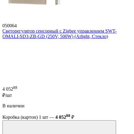
050064
Светорегулятор сенсорный с Zigbee управлением SWT-
OMALI-SD3-ZB-GD (250V, 500W) (Arlight, Стекло)
88
4 052
₽/шт
В наличии
88
Коробка (картон) 1 шт —
4 052
₽