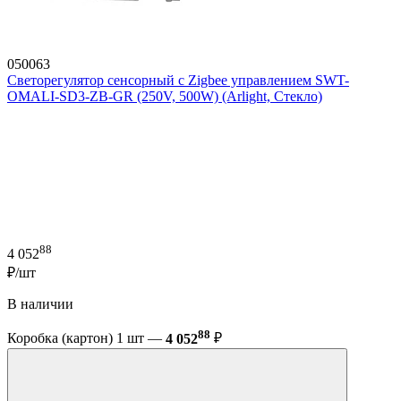
050063
Светорегулятор сенсорный с Zigbee управлением SWT-
OMALI-SD3-ZB-GR (250V, 500W) (Arlight, Стекло)
88
4 052
₽/шт
В наличии
88
Коробка (картон) 1 шт —
4 052
₽