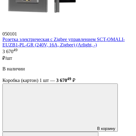
050101
Розетка электрическая с Zigbee управлением SCT-OMALI-
EUZB1-PL-GR (240V, 16A, Zigbee) (Arlight, -)
49
3 670
₽/шт
В наличии
49
Коробка (картон) 1 шт —
3 670
₽
В корзину