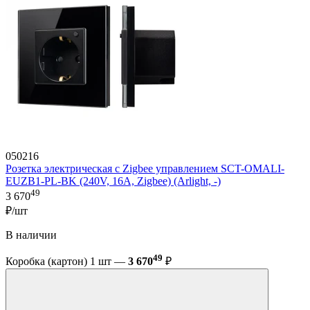
050216
Розетка электрическая с Zigbee управлением SCT-OMALI-
EUZB1-PL-BK (240V, 16A, Zigbee) (Arlight, -)
49
3 670
₽/шт
В наличии
49
Коробка (картон) 1 шт —
3 670
₽