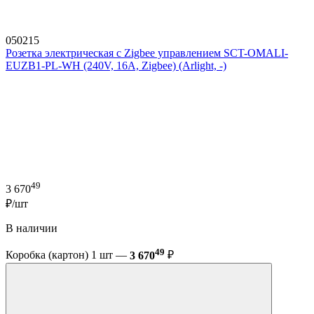
050215
Розетка электрическая с Zigbee управлением SCT-OMALI-
EUZB1-PL-WH (240V, 16A, Zigbee) (Arlight, -)
49
3 670
₽/шт
В наличии
49
Коробка (картон) 1 шт —
3 670
₽