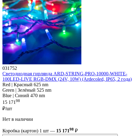
031752
Светодиодная гирлянда ARD-STRING-PRO-10000-WHITE-
100LED-LIVE RGB-DMX (24V, 10W) (Ardecoled, IP65, 2 года)
Red | Красный 625 nm
Green | Зелёный 525 nm
Blue | Синий 470 nm
98
15 171
₽/шт
Нет в наличии
98
Коробка (картон) 1 шт —
15 171
₽