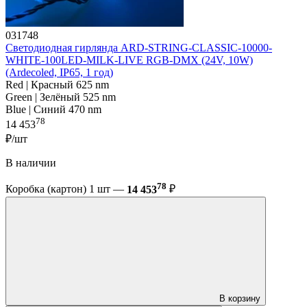
031748
Светодиодная гирлянда ARD-STRING-CLASSIC-10000-
WHITE-100LED-MILK-LIVE RGB-DMX (24V, 10W)
(Ardecoled, IP65, 1 год)
Red | Красный 625 nm
Green | Зелёный 525 nm
Blue | Синий 470 nm
78
14 453
₽/шт
В наличии
78
Коробка (картон) 1 шт —
14 453
₽
В корзину