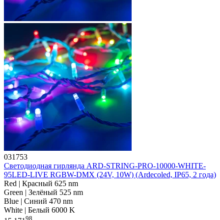
031753
Светодиодная гирлянда ARD-STRING-PRO-10000-WHITE-
95LED-LIVE RGBW-DMX (24V, 10W) (Ardecoled, IP65, 2 года)
Red | Красный 625 nm
Green | Зелёный 525 nm
Blue | Синий 470 nm
White | Белый 6000 K
98