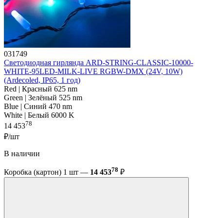
031749
Светодиодная гирлянда ARD-STRING-CLASSIC-10000-
WHITE-95LED-MILK-LIVE RGBW-DMX (24V, 10W)
(Ardecoled, IP65, 1 год)
Red | Красный 625 nm
Green | Зелёный 525 nm
Blue | Синий 470 nm
White | Белый 6000 K
78
14 453
₽/шт
В наличии
78
Коробка (картон) 1 шт —
14 453
₽