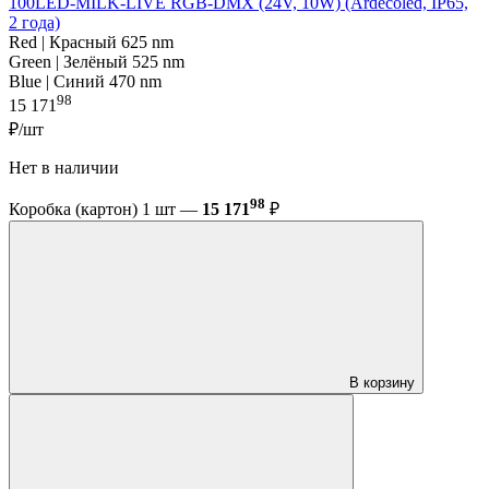
100LED-MILK-LIVE RGB-DMX (24V, 10W) (Ardecoled, IP65,
2 года)
Red | Красный 625 nm
Green | Зелёный 525 nm
Blue | Синий 470 nm
98
15 171
₽/шт
Нет в наличии
98
Коробка (картон) 1 шт —
15 171
₽
В корзину