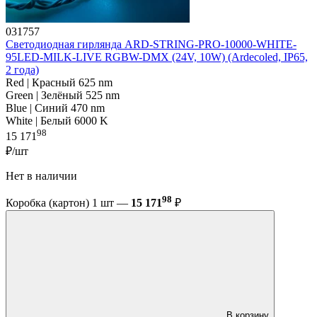
031757
Светодиодная гирлянда ARD-STRING-PRO-10000-WHITE-
95LED-MILK-LIVE RGBW-DMX (24V, 10W) (Ardecoled, IP65,
2 года)
Red | Красный 625 nm
Green | Зелёный 525 nm
Blue | Синий 470 nm
White | Белый 6000 K
98
15 171
₽/шт
Нет в наличии
98
Коробка (картон) 1 шт —
15 171
₽
В корзину