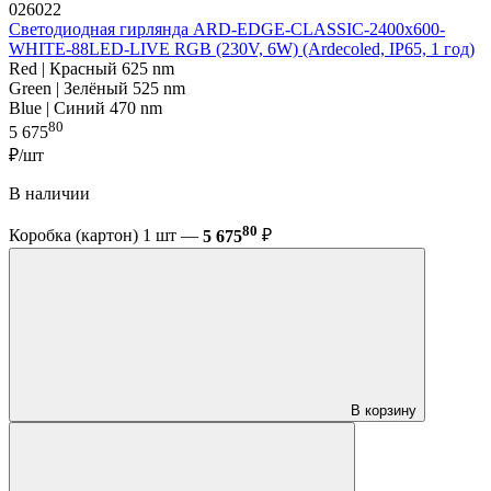
026022
Светодиодная гирлянда ARD-EDGE-CLASSIC-2400x600-
WHITE-88LED-LIVE RGB (230V, 6W) (Ardecoled, IP65, 1 год)
Red | Красный 625 nm
Green | Зелёный 525 nm
Blue | Синий 470 nm
80
5 675
₽/шт
В наличии
80
Коробка (картон) 1 шт —
5 675
₽
В корзину