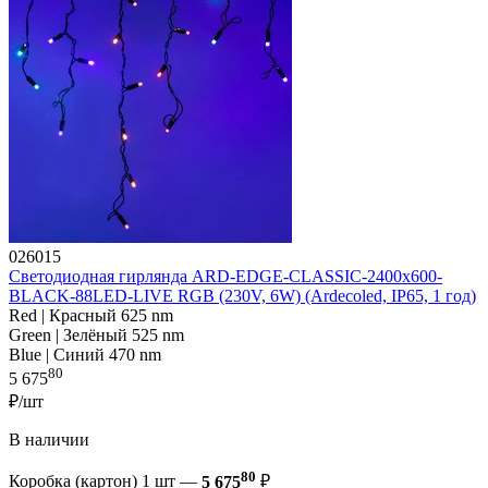
026015
Светодиодная гирлянда ARD-EDGE-CLASSIC-2400x600-
BLACK-88LED-LIVE RGB (230V, 6W) (Ardecoled, IP65, 1 год)
Red | Красный 625 nm
Green | Зелёный 525 nm
Blue | Синий 470 nm
80
5 675
₽/шт
В наличии
80
Коробка (картон) 1 шт —
5 675
₽