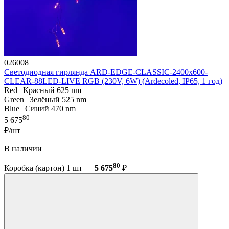
026008
Светодиодная гирлянда ARD-EDGE-CLASSIC-2400x600-
CLEAR-88LED-LIVE RGB (230V, 6W) (Ardecoled, IP65, 1 год)
Red | Красный 625 nm
Green | Зелёный 525 nm
Blue | Синий 470 nm
80
5 675
₽/шт
В наличии
80
Коробка (картон) 1 шт —
5 675
₽