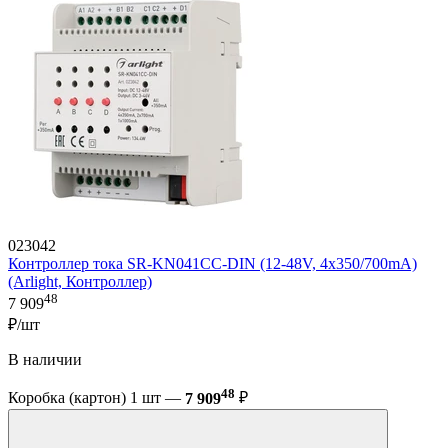
023042
Контроллер тока SR-KN041CC-DIN (12-48V, 4x350/700mA)
(Arlight, Контроллер)
48
7 909
₽/шт
В наличии
48
Коробка (картон) 1 шт —
7 909
₽