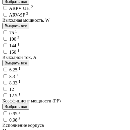
Выбрать все
2
ARPV-UH
3
ARV-SP
Выходная мощность, W
Выбрать все
1
75
2
100
1
144
1
150
Выходной ток, A
Выбрать все
1
6.25
1
8.3
1
8.33
1
12
1
12.5
Коэффициент мощности (PF)
Выбрать все
2
0.95
3
0.98
Исполнение корпуса