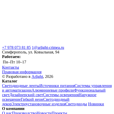
+7 978 073 81 85
1@arlight-crimea.ru
Симферополь, ул. Ковыльная, 94
Работаем:
Пн–Пт
10–17
Контакты
Правовая информация
© Разработано в
Arlight
, 2026
Каталог
Светодиодные ленты
Источники питания
Системы управления
и автоматизации
Алюминиевые профили
Функциональный
свет
Дизайнерский свет
Системы освещения
Наружное
освещение
Гибкий неон
Светодиодный
декор
Электроустановочные изделия
Светодиоды
Новинки
О компании
О нас
Производство
Новости
Проекты