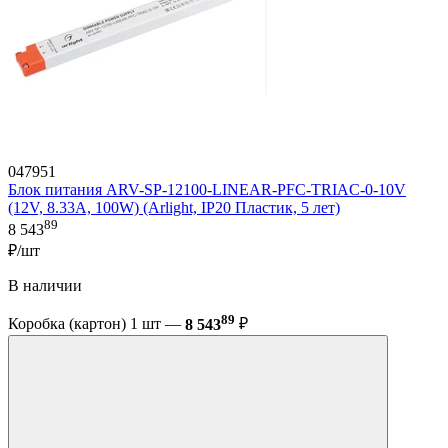
047951
Блок питания ARV-SP-12100-LINEAR-PFC-TRIAC-0-10V
(12V, 8.33A, 100W) (Arlight, IP20 Пластик, 5 лет)
89
8 543
₽/шт
В наличии
89
Коробка (картон) 1 шт —
8 543
₽