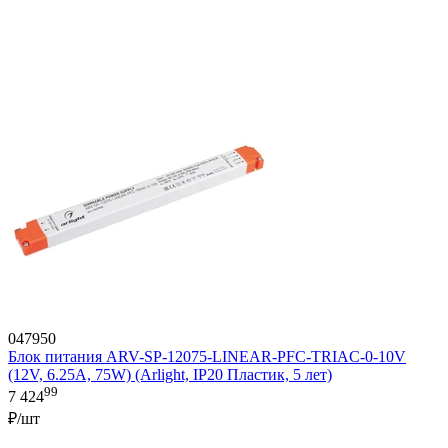
047950
Блок питания ARV-SP-12075-LINEAR-PFC-TRIAC-0-10V
(12V, 6.25A, 75W) (Arlight, IP20 Пластик, 5 лет)
99
7 424
₽/шт