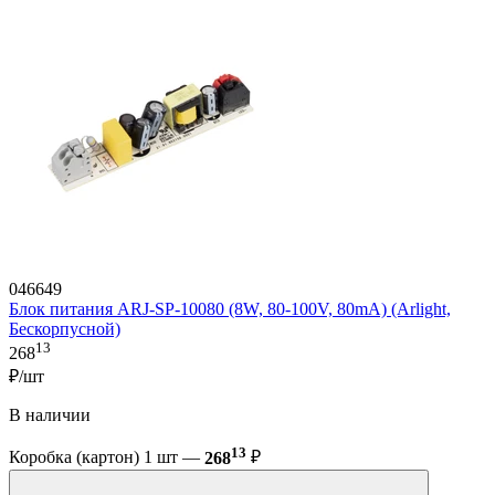
046649
Блок питания ARJ-SP-10080 (8W, 80-100V, 80mA) (Arlight,
Бескорпусной)
13
268
₽/шт
В наличии
13
Коробка (картон) 1 шт —
268
₽