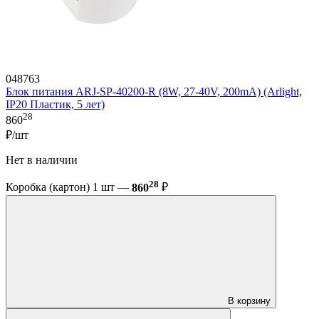
048763
Блок питания ARJ-SP-40200-R (8W, 27-40V, 200mA) (Arlight,
IP20 Пластик, 5 лет)
28
860
₽/шт
Нет в наличии
28
Коробка (картон) 1 шт —
860
₽
В корзину