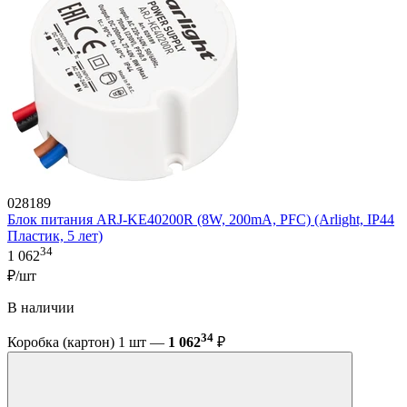
028189
Блок питания ARJ-KE40200R (8W, 200mA, PFC) (Arlight, IP44
Пластик, 5 лет)
34
1 062
₽/шт
В наличии
34
Коробка (картон) 1 шт —
1 062
₽