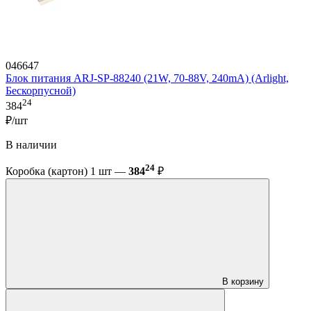
046647
Блок питания ARJ-SP-88240 (21W, 70-88V, 240mA) (Arlight,
Бескорпусной)
24
384
₽/шт
В наличии
24
Коробка (картон) 1 шт —
384
₽
В корзину