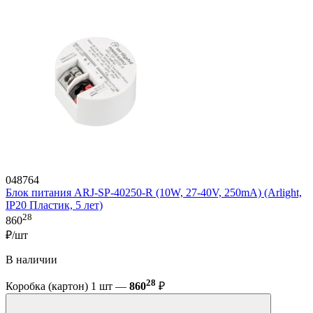
048764
Блок питания ARJ-SP-40250-R (10W, 27-40V, 250mA) (Arlight,
IP20 Пластик, 5 лет)
28
860
₽/шт
В наличии
28
Коробка (картон) 1 шт —
860
₽