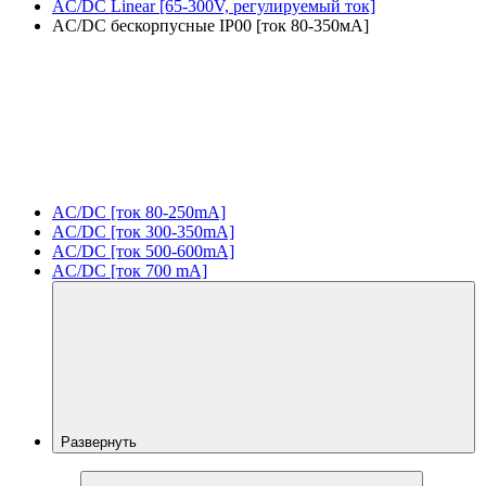
AC/DC Linear [65-300V, регулируемый ток]
AC/DC бескорпусные IP00 [ток 80-350мА]
AC/DC [ток 80-250mA]
AC/DC [ток 300-350mA]
AC/DC [ток 500-600mA]
AC/DC [ток 700 mA]
Развернуть