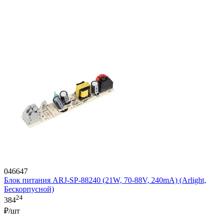
046647
Блок питания ARJ-SP-88240 (21W, 70-88V, 240mA) (Arlight,
Бескорпусной)
24
384
₽/шт