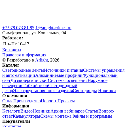
+7 978 073 81 85
1@arlight-crimea.ru
Симферополь, ул. Ковыльная, 94
Работаем:
Пн–Пт
10–17
Контакты
Правовая информация
© Разработано в
Arlight
, 2026
Каталог
Светодиодные ленты
Источники питания
Системы управления
и автоматизации
Алюминиевые профили
Функциональный
свет
Дизайнерский свет
Системы освещения
Наружное
освещение
Гибкий неон
Светодиодный
декор
Электроустановочные изделия
Светодиоды
Новинки
О компании
О нас
Производство
Новости
Проекты
Информация
Каталоги
Видео
Новинки
Архив вебинаров
Статьи
Вопрос-
ответ
Калькуляторы
Схемы монтажа
Файлы и программы
Покупателям
Контакты