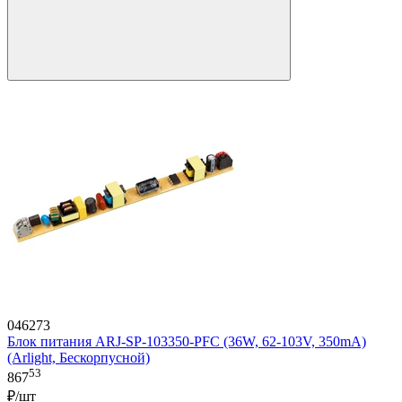
046273
Блок питания ARJ-SP-103350-PFC (36W, 62-103V, 350mA)
(Arlight, Бескорпусной)
53
867
₽/шт