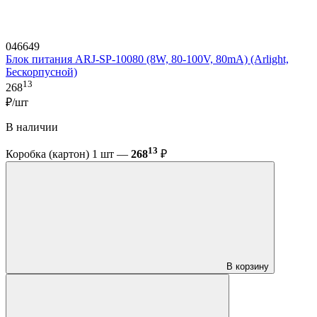
046649
Блок питания ARJ-SP-10080 (8W, 80-100V, 80mA) (Arlight,
Бескорпусной)
13
268
₽/шт
В наличии
13
Коробка (картон) 1 шт —
268
₽
В корзину