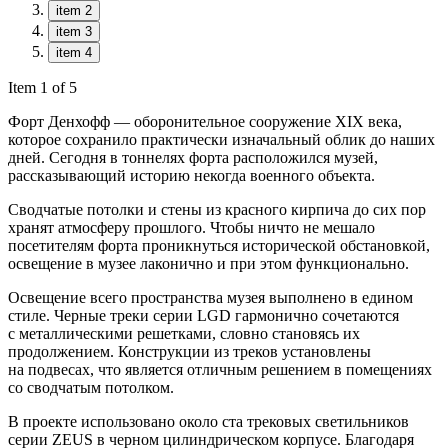
item 2
item 3
item 4
Item 1 of 5
Форт Денхофф — оборонительное сооружение XIX века,
которое сохранило практически изначальный облик до наших
дней. Сегодня в тоннелях форта расположился музей,
рассказывающий историю некогда военного объекта.
Сводчатые потолки и стены из красного кирпича до сих пор
хранят атмосферу прошлого. Чтобы ничто не мешало
посетителям форта проникнуться исторической обстановкой,
освещение в музее лаконично и при этом функционально.
Освещение всего пространства музея выполнено в едином
стиле. Черные треки серии LGD гармонично сочетаются
с металлическими решетками, словно становясь их
продолжением. Конструкции из треков установлены
на подвесах, что является отличным решением в помещениях
со сводчатым потолком.
В проекте использовано около ста трековых светильников
серии ZEUS в черном цилиндрическом корпусе. Благодаря