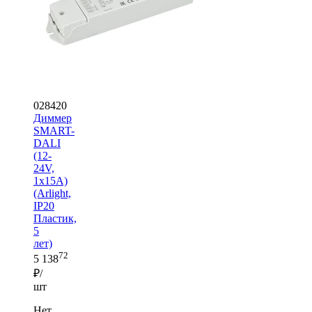
028420
Диммер
SMART-
DALI
(12-
24V,
1x15A)
(Arlight,
IP20
Пластик,
5
лет)
72
5 138
₽/
шт
Нет