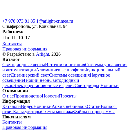
+7 978 073 81 85
1@arlight-crimea.ru
Симферополь, ул. Ковыльная, 94
Работаем:
Пн–Пт
10–17
Контакты
Правовая информация
© Разработано в
Arlight
, 2026
Каталог
Светодиодные ленты
Источники питания
Системы управления
и автоматизации
Алюминиевые профили
Функциональный
свет
Дизайнерский свет
Системы освещения
Наружное
освещение
Гибкий неон
Светодиодный
декор
Электроустановочные изделия
Светодиоды
Новинки
О компании
О нас
Производство
Новости
Проекты
Информация
Каталоги
Видео
Новинки
Архив вебинаров
Статьи
Вопрос-
ответ
Калькуляторы
Схемы монтажа
Файлы и программы
Покупателям
Контакты
Правовая информация