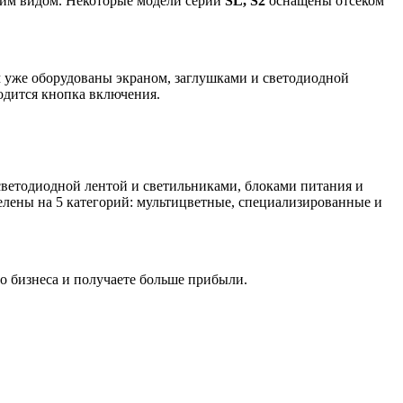
ним видом. Некоторые модели серий
SL, S2
оснащены отсеком
 уже оборудованы экраном, заглушками и светодиодной
одится кнопка включения.
 светодиодной лентой и светильниками, блоками питания и
елены на 5 категорий: мультицветные, специализированные и
о бизнеса и получаете больше прибыли.