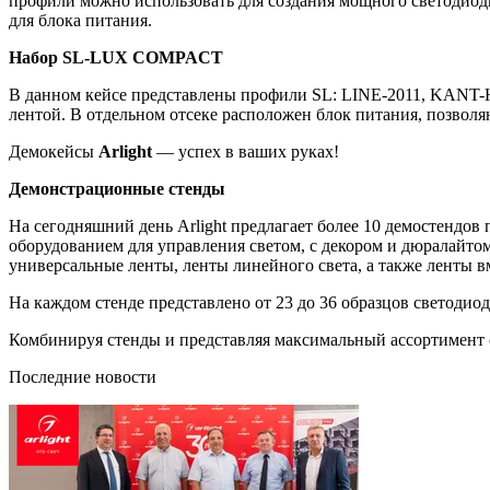
профили можно использовать для создания мощного светодио
для блока питания.
Набор SL-LUX COMPACT
В данном кейсе представлены профили SL: LINE-2011, KANT-H
лентой. В отдельном отсеке расположен блок питания, позвол
Демокейсы
Arlight
— успех в ваших руках!
Демонстрационные стенды
На сегодняшний день Arlight предлагает более 10 демостендов
оборудованием для управления светом, с декором и дюралайто
универсальные ленты, ленты линейного света, а также ленты в
На каждом стенде представлено от 23 до 36 образцов светодиод
Комбинируя стенды и представляя максимальный ассортимент 
Последние новости