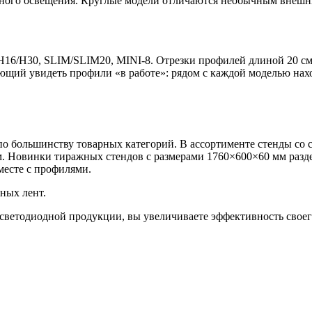
дного освещения. Круглые модели отличаются необычным внеш
16/H30, SLIM/SLIM20, MINI-8. Отрезки профилей длиной 20 см
яющий увидеть профили «в работе»: рядом с каждой моделью нах
 по большинству товарных категорий. В ассортименте стенды со
м. Новинки тиражных стендов с размерами 1760×600×60 мм разд
месте с профилями.
ных лент.
светодиодной продукции, вы увеличиваете эффективность своег