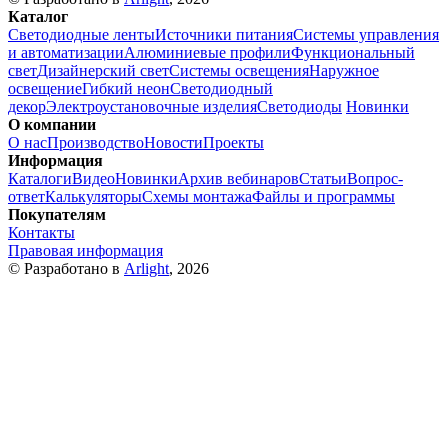
Каталог
Светодиодные ленты
Источники питания
Системы управления
и автоматизации
Алюминиевые профили
Функциональный
свет
Дизайнерский свет
Системы освещения
Наружное
освещение
Гибкий неон
Светодиодный
декор
Электроустановочные изделия
Светодиоды
Новинки
О компании
О нас
Производство
Новости
Проекты
Информация
Каталоги
Видео
Новинки
Архив вебинаров
Статьи
Вопрос-
ответ
Калькуляторы
Схемы монтажа
Файлы и программы
Покупателям
Контакты
Правовая информация
© Разработано в
Arlight
, 2026