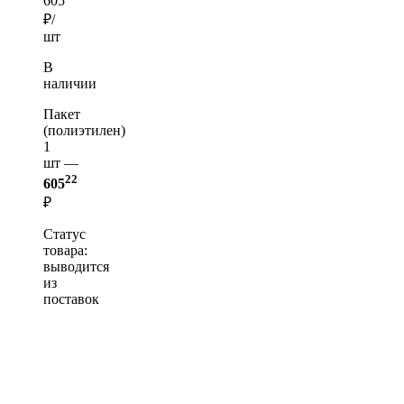
605
₽/
шт
В
наличии
Пакет
(полиэтилен)
1
шт —
22
605
₽
Статус
товара:
выводится
из
поставок