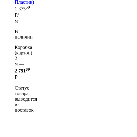
Пластик)
50
1 375
₽/
м
В
наличии
Коробка
(картон)
2
м —
00
2 751
₽
Статус
товара:
выводится
из
поставок