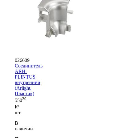
026609
Соединитель
ARH-
PLINTUS
внутренний
(Arlight,
Пластик)
20
550
₽/
шт
В
наличии