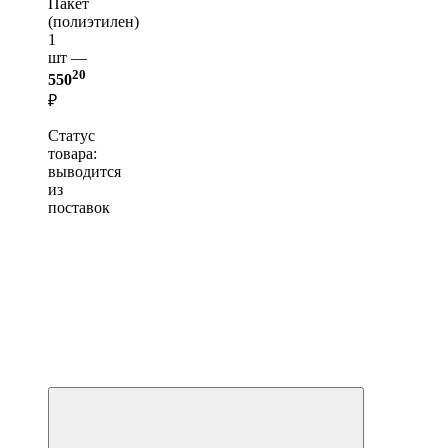
Пакет
(полиэтилен)
1
шт —
20
550
₽
Статус
товара:
выводится
из
поставок