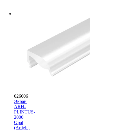
026606
Экран
ARH-
PLINTUS-
2000
Opal
(Arlight,