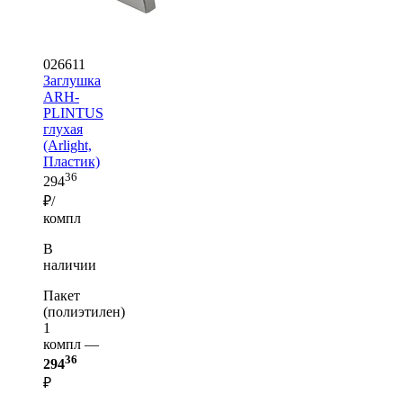
026611
Заглушка
ARH-
PLINTUS
глухая
(Arlight,
Пластик)
36
294
₽/
компл
В
наличии
Пакет
(полиэтилен)
1
компл —
36
294
₽