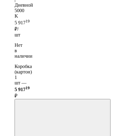
Дневной
5000
K
19
5 917
₽/
шт
Нет
в
наличии
Коробка
(картон)
1
шт —
19
5 917
₽