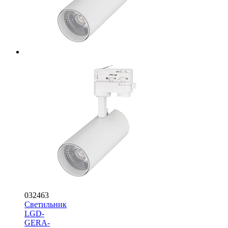
032463
Светильник
LGD-
GERA-