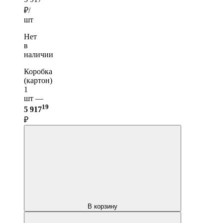
₽/
шт
Нет
в
наличии
Коробка
(картон)
1
шт —
19
5 917
₽
В корзину