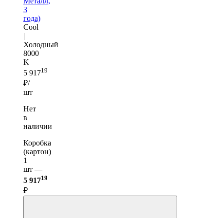
Металл,
3
года)
Cool
|
Холодный
8000
K
19
5 917
₽/
шт
Нет
в
наличии
Коробка
(картон)
1
шт —
19
5 917
₽