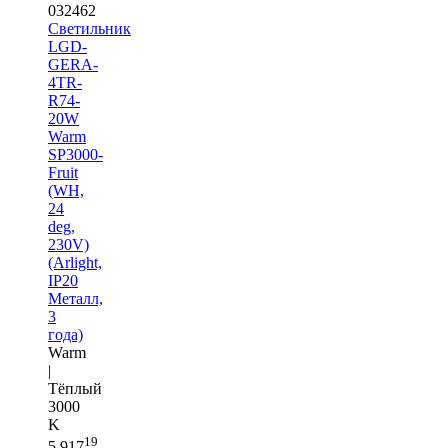
032462
Светильник
LGD-
GERA-
4TR-
R74-
20W
Warm
SP3000-
Fruit
(WH,
24
deg,
230V)
(Arlight,
IP20
Металл,
3
года)
Warm
|
Тёплый
3000
K
19
5 917