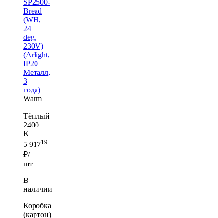
SP2500-
Bread
(WH,
24
deg,
230V)
(Arlight,
IP20
Металл,
3
года)
Warm
|
Тёплый
2400
K
19
5 917
₽/
шт
В
наличии
Коробка
(картон)