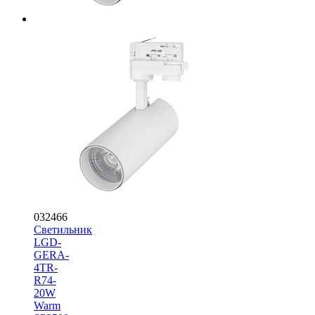
032466
Светильник
LGD-
GERA-
4TR-
R74-
20W
Warm