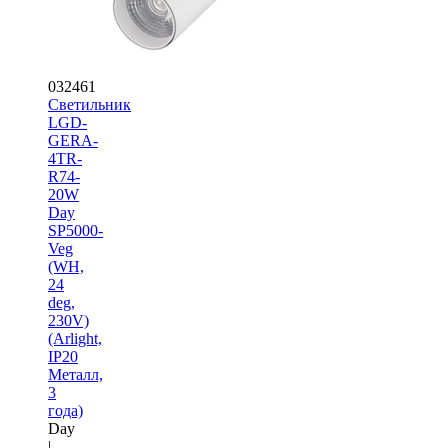
032461
Светильник
LGD-
GERA-
4TR-
R74-
20W
Day
SP5000-
Veg
(WH,
24
deg,
230V)
(Arlight,
IP20
Металл,
3
года)
Day
|