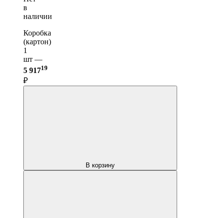
в
наличии
Коробка
(картон)
1
шт —
19
5 917
₽
В корзину