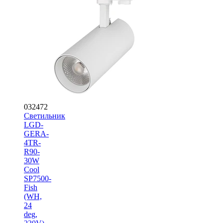
032472
Светильник
LGD-
GERA-
4TR-
R90-
30W
Cool
SP7500-
Fish
(WH,
24
deg,