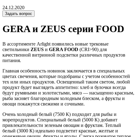
24.12.2020
Задать вопрос
GERA и ZEUS серии FOOD
В ассортименте Arlight появились новые трековые
светильники
ZEUS
и
GERA FOOD
(CRI>90) для
качественной витринной подсветки различных продуктов
питания.
Главная особенность новинок заключается в специальных
цветах свечения, которые подобраны с учетом особенностей
тех или иных продуктов. Освещенный таким светом, любой
продукт будет выглядеть аппетитно: хлеб и булочки всегда
будут румяными и золотистыми, мясо — насыщенно красным,
рыба засияет благородным холодным блеском, а фрукты и
овощи покажутся свежими и сочными.
Очень холодный белый (7500 К) подходит для рыбы и
морепродуктов. Специальный белый (5000 К) добавит
привлекательности зеленым овощам и фруктам. Теплый
белый (3000 К) идеально подсветит красные, желтые и
оранжевые овощи, фрукты и ягоды. Слегка розоватое теплое