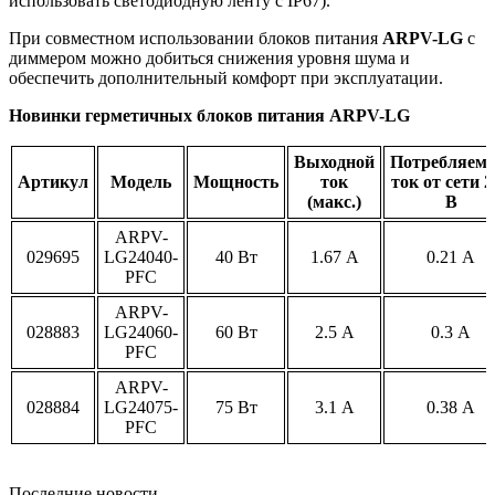
использовать светодиодную ленту с IP67).
При совместном использовании блоков питания
ARPV-LG
с
диммером можно добиться снижения уровня шума и
обеспечить дополнительный комфорт при эксплуатации.
Новинки герметичных блоков питания ARPV-LG
Выходной
Потребляем
Артикул
Модель
Мощность
ток
ток от сети 2
(макс.)
В
ARPV-
029695
LG24040-
40 Вт
1.67 А
0.21 А
PFC
ARPV-
028883
LG24060-
60 Вт
2.5 А
0.3 А
PFC
ARPV-
028884
LG24075-
75 Вт
3.1 А
0.38 А
PFC
Последние новости