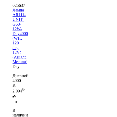
025637
Лампа
AR111-
UNIT-
G53-
12W-
Day4000
(WH,
120
deg,
12V)
(Arlight,
Металл)
Day
|
Дневной
4000
K
54
2 094
₽/
шт
В
наличии