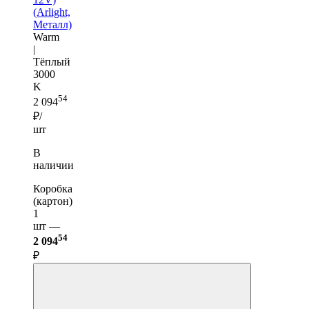
(Arlight,
Металл)
Warm
|
Тёплый
3000
K
54
2 094
₽/
шт
В
наличии
Коробка
(картон)
1
шт —
54
2 094
₽