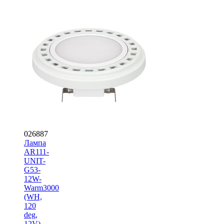
026887
Лампа
AR111-
UNIT-
G53-
12W-
Warm3000
(WH,
120
deg,
12V)