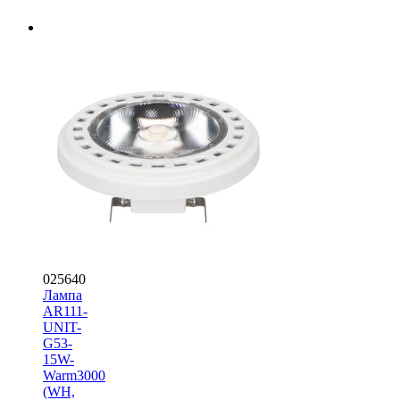
025640
Лампа
AR111-
UNIT-
G53-
15W-
Warm3000
(WH,