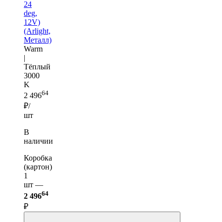
24
deg,
12V)
(Arlight,
Металл)
Warm
|
Тёплый
3000
K
64
2 496
₽/
шт
В
наличии
Коробка
(картон)
1
шт —
64
2 496
₽