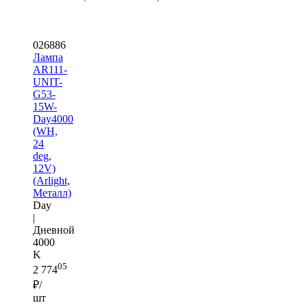
026886
Лампа
AR111-
UNIT-
G53-
15W-
Day4000
(WH,
24
deg,
12V)
(Arlight,
Металл)
Day
|
Дневной
4000
K
05
2 774
₽/
шт