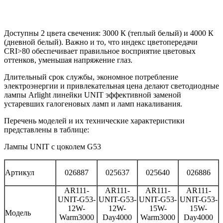
Доступны 2 цвета свечения: 3000 К (теплый белый) и 4000 К
(дневной белый). Важно и то, что индекс цветопередачи
CRI>80 обеспечивает правильное восприятие цветовых
оттенков, уменьшая напряжение глаз.
Длительный срок службы, экономное потребление
электроэнергии и привлекательная цена делают светодиодные
лампы Arlight линейки UNIT эффективной заменой
устаревших галогеновых ламп и ламп накаливания.
Перечень моделей и их технические характеристики
представлены в таблице:
Лампы UNIT с цоколем G53
Артикул
026887
025637
025640
026886
AR111-
AR111-
AR111-
AR111-
UNIT-G53-
UNIT-G53-
UNIT-G53-
UNIT-G53-
12W-
12W-
15W-
15W-
Модель
Warm3000
Day4000
Warm3000
Day4000