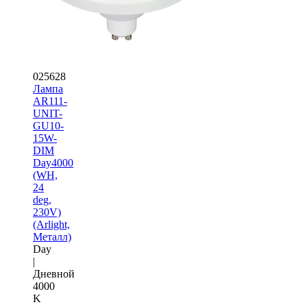
025628
Лампа
AR111-
UNIT-
GU10-
15W-
DIM
Day4000
(WH,
24
deg,
230V)
(Arlight,
Металл)
Day
|
Дневной
4000
K