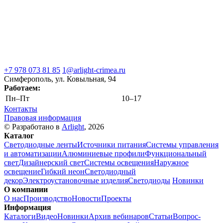
+7 978 073 81 85
1@arlight-crimea.ru
Симферополь, ул. Ковыльная, 94
Работаем:
Пн–Пт
10–17
Контакты
Правовая информация
© Разработано в
Arlight
, 2026
Каталог
Светодиодные ленты
Источники питания
Системы управления
и автоматизации
Алюминиевые профили
Функциональный
свет
Дизайнерский свет
Системы освещения
Наружное
освещение
Гибкий неон
Светодиодный
декор
Электроустановочные изделия
Светодиоды
Новинки
О компании
О нас
Производство
Новости
Проекты
Информация
Каталоги
Видео
Новинки
Архив вебинаров
Статьи
Вопрос-