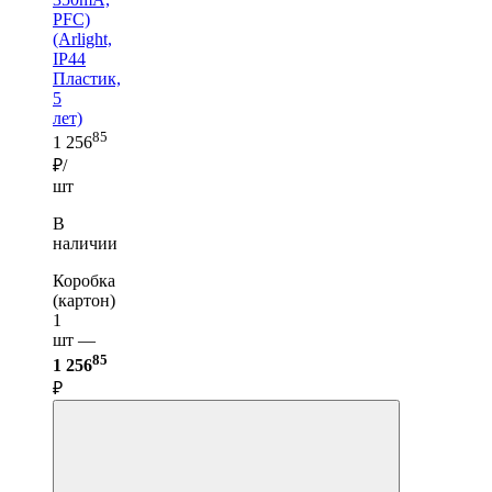
PFC)
(Arlight,
IP44
Пластик,
5
лет)
85
1 256
₽/
шт
В
наличии
Коробка
(картон)
1
шт —
85
1 256
₽