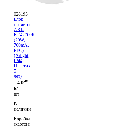
028193
Блок
питания
ARJ-
KE42700R
(29W,
700mA,
PFC)
(Arlight,
IP44
Пластик,
5
лет)
48
1 406
₽/
шт
В
наличии
Коробка
(картон)