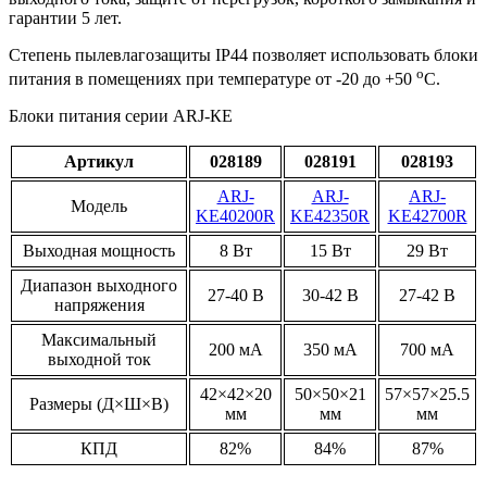
гарантии 5 лет.
Степень пылевлагозащиты IP44 позволяет использовать блоки
o
питания в помещениях при температуре от -20 до +50
С.
Блоки питания серии ARJ-КЕ
Артикул
028189
028191
028193
ARJ-
ARJ-
ARJ-
Модель
KE40200R
KE42350R
KE42700R
Выходная мощность
8 Вт
15 Вт
29 Вт
Диапазон выходного
27-40 В
30-42 В
27-42 В
напряжения
Максимальный
200 мА
350 мА
700 мА
выходной ток
42×42×20
50×50×21
57×57×25.5
Размеры (Д×Ш×В)
мм
мм
мм
КПД
82%
84%
87%