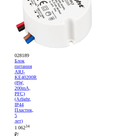
028189
Блок
питания
ARJ-
KE40200R
(8W,
200mA,
PFC)
(Arlight,
IP44
Пластик,
5
лет)
34
1 062
₽/