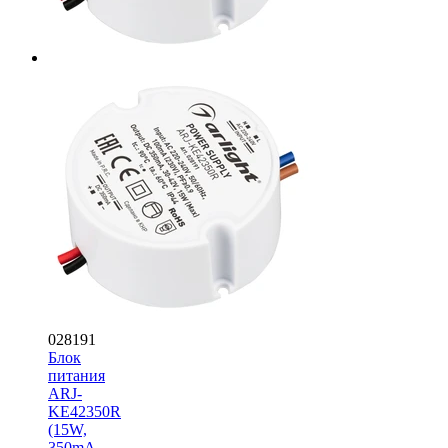
028191
Блок
питания
ARJ-
KE42350R
(15W,
350mA,