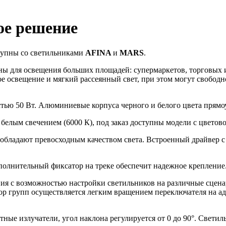
ое решение
ступны со светильниками
AFINA
и
MARS
.
ы для освещения больших площадей: супермаркетов, торговых и
 освещение и мягкий рассеянный свет, при этом могут свободн
ью 50 Вт. Алюминиевые корпуса черного и белого цвета прямоу
белым свечением (6000 К), под заказ доступны модели с цветово
 обладают превосходным качеством света. Встроенный драйвер с
олнительный фиксатор на треке обеспечит надежное крепление
ния с возможностью настройки светильников на различные сцен
бор групп осуществляется легким вращением переключателя на ад
ые излучатели, угол наклона регулируется от 0 до 90°. Светил