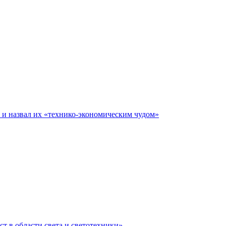
е и назвал их «технико-экономическим чудом»
ст в области света и светотехники»