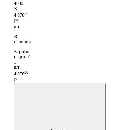
4000
K
50
4 078
₽/
шт
В
наличии
Коробка
(картон)
1
шт —
50
4 078
₽