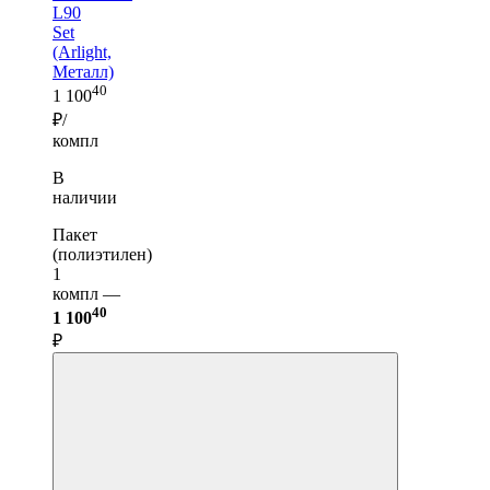
L90
Set
(Arlight,
Металл)
40
1 100
₽/
компл
В
наличии
Пакет
(полиэтилен)
1
компл —
40
1 100
₽