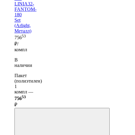
LINIA32-
FANTOM-
180
Set
(Arlight,
Металл)
53
756
₽/
компл
В
наличии
Пакет
(полиэтилен)
1
компл —
53
756
₽