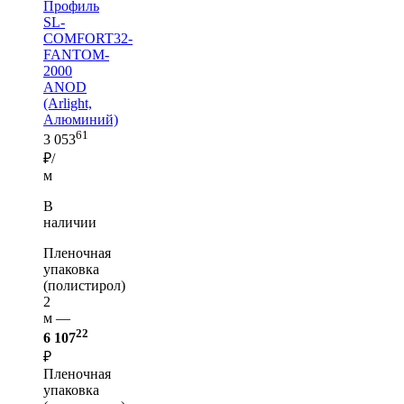
Профиль
SL-
COMFORT32-
FANTOM-
2000
ANOD
(Arlight,
Алюминий)
61
3 053
₽/
м
В
наличии
Пленочная
упаковка
(полистирол)
2
м —
22
6 107
₽
Пленочная
упаковка