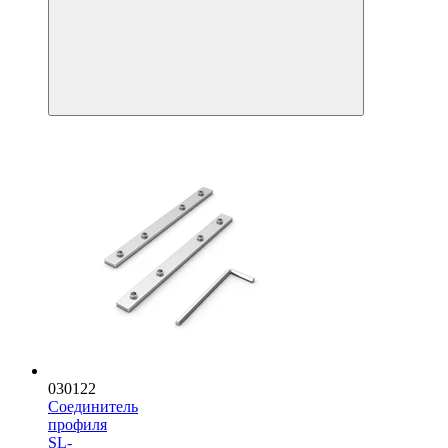
030122
Соединитель
профиля
SL-