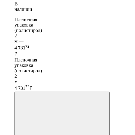
В
наличии
Пленочная
упаковка
(полистирол)
2
м —
72
4 731
₽
Пленочная
упаковка
(полистирол)
2
м
72
4 731
₽