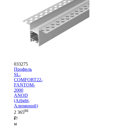
033275
Профиль
SL-
COMFORT22-
FANTOM-
2000
ANOD
(Arlight,
Алюминий)
86
2 365
₽/
м