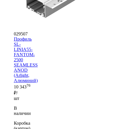
029507
Профиль
SL-
LINIA55-
FANTOM-
2500
SEAMLESS
ANOD
(Arlight,
Алюминий)
76
10 343
₽/
шт
В
наличии
Коробка
(картон)