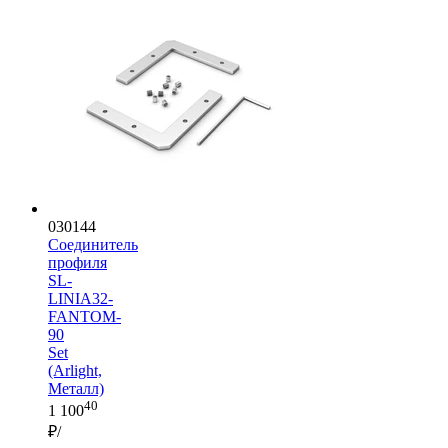
030144
Соединитель
профиля
SL-
LINIA32-
FANTOM-
90
Set
(Arlight,
Металл)
40
1 100
₽/