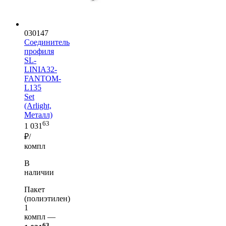
030147
Соединитель
профиля
SL-
LINIA32-
FANTOM-
L135
Set
(Arlight,
Металл)
63
1 031
₽/
компл
В
наличии
Пакет
(полиэтилен)
1
компл —
63