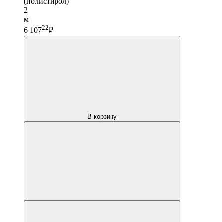
(полистирол)
2
м
22
6 107
₽
В корзину