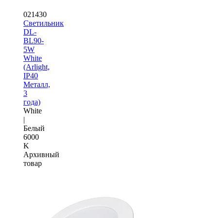
021430
Светильник
DL-
BL90-
5W
White
(Arlight,
IP40
Металл,
3
года)
White
|
Белый
6000
K
Архивный
товар