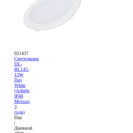
021437
Светильник
DL-
BL145-
12W
Day
White
(Arlight,
IP40
Металл,
3
года)
Day
|
Дневной