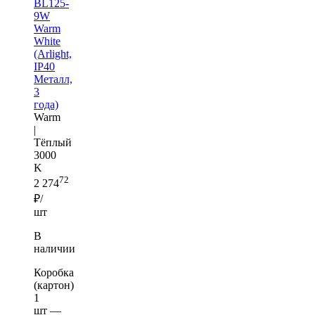
BL125-
9W
Warm
White
(Arlight,
IP40
Металл,
3
года)
Warm
|
Тёплый
3000
K
72
2 274
₽/
шт
В
наличии
Коробка
(картон)
1
шт —