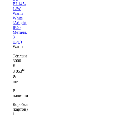
BL145-
12W
Warm
White
(Arlight,
IP40
Металл,
3
года)
Warm
|
Тёплый
3000
K
61
3 053
₽/
шт
В
наличии
Коробка
(картон)
1