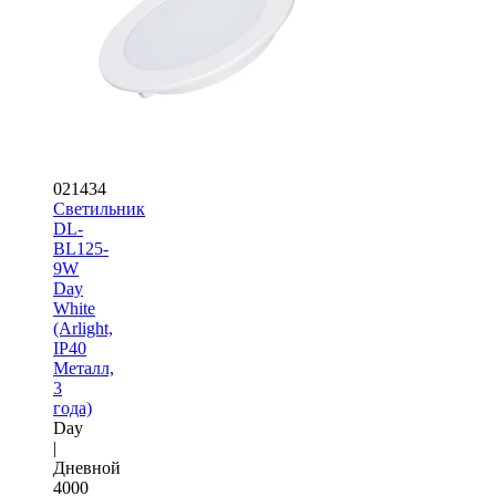
021434
Светильник
DL-
BL125-
9W
Day
White
(Arlight,
IP40
Металл,
3
года)
Day
|
Дневной
4000