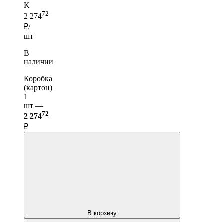
K
72
2 274
₽/
шт
В
наличии
Коробка
(картон)
1
шт —
72
2 274
₽
В корзину