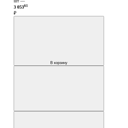
шт —
61
3 053
₽
В корзину