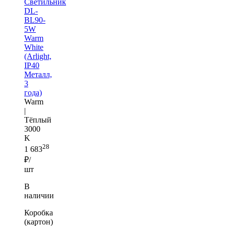
Светильник
DL-
BL90-
5W
Warm
White
(Arlight,
IP40
Металл,
3
года)
Warm
|
Тёплый
3000
K
28
1 683
₽/
шт
В
наличии
Коробка
(картон)