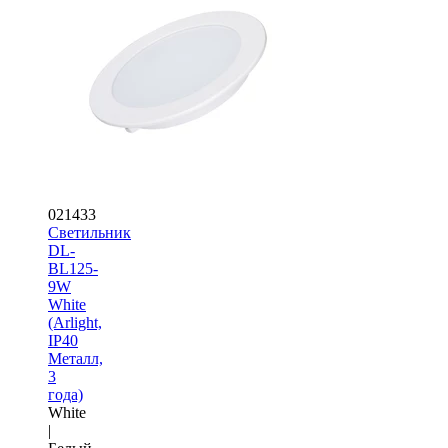
021433
Светильник
DL-
BL125-
9W
White
(Arlight,
IP40
Металл,
3
года)
White
|