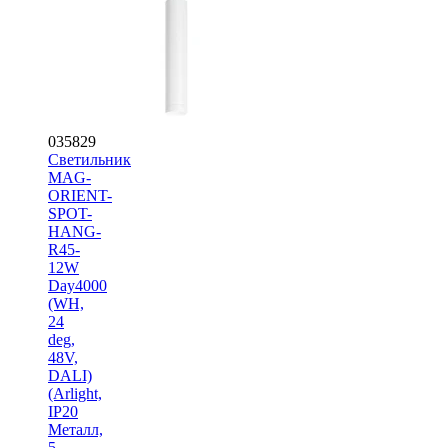
035829
Светильник
MAG-
ORIENT-
SPOT-
HANG-
R45-
12W
Day4000
(WH,
24
deg,
48V,
DALI)
(Arlight,
IP20
Металл,
5