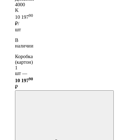
4000
K
90
10 197
₽/
шт
В
наличии
Коробка
(картон)
1
шт —
90
10 197
₽