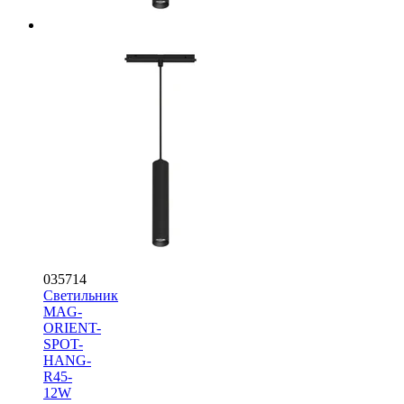
035714
Светильник
MAG-
ORIENT-
SPOT-
HANG-
R45-
12W