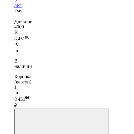
лет)
Day
|
Дневной
4000
K
96
8 451
₽/
шт
В
наличии
Коробка
(картон)
1
шт —
96
8 451
₽