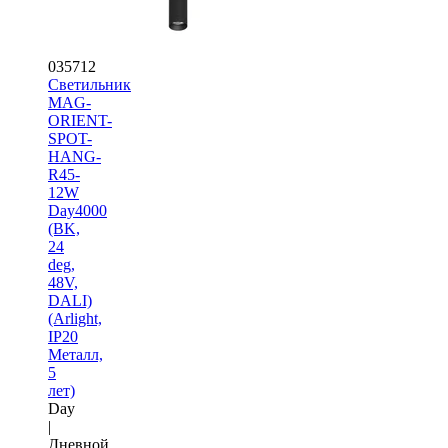
035712
Светильник
MAG-
ORIENT-
SPOT-
HANG-
R45-
12W
Day4000
(BK,
24
deg,
48V,
DALI)
(Arlight,
IP20
Металл,
5
лет)
Day
|
Дневной