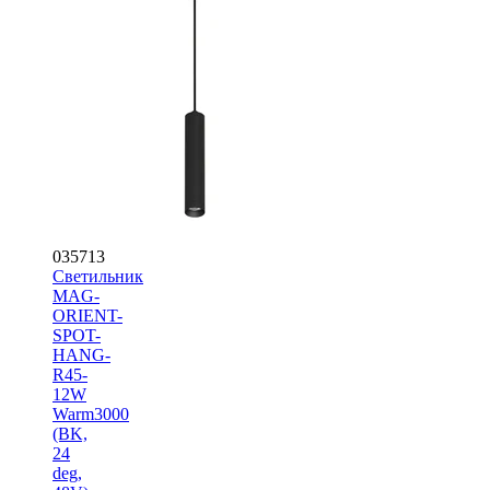
035713
Светильник
MAG-
ORIENT-
SPOT-
HANG-
R45-
12W
Warm3000
(BK,
24
deg,