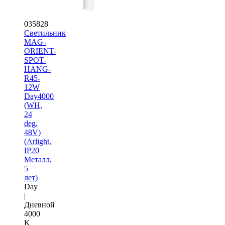
035828
Светильник
MAG-
ORIENT-
SPOT-
HANG-
R45-
12W
Day4000
(WH,
24
deg,
48V)
(Arlight,
IP20
Металл,
5
лет)
Day
|
Дневной
4000
K