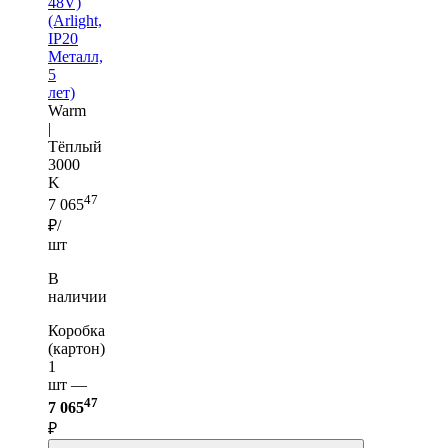
48V)
(Arlight,
IP20
Металл,
5
лет)
Warm
|
Тёплый
3000
K
47
7 065
₽/
шт
В
наличии
Коробка
(картон)
1
шт —
47
7 065
₽