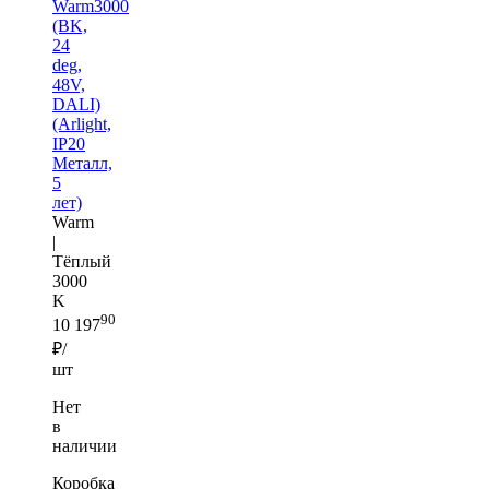
Warm3000
(BK,
24
deg,
48V,
DALI)
(Arlight,
IP20
Металл,
5
лет)
Warm
|
Тёплый
3000
K
90
10 197
₽/
шт
Нет
в
наличии
Коробка