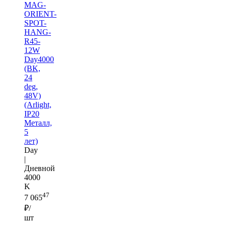
MAG-
ORIENT-
SPOT-
HANG-
R45-
12W
Day4000
(BK,
24
deg,
48V)
(Arlight,
IP20
Металл,
5
лет)
Day
|
Дневной
4000
K
47
7 065
₽/
шт