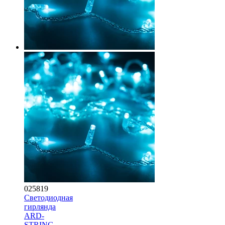
025819
Светодиодная
гирлянда
ARD-
STRING-