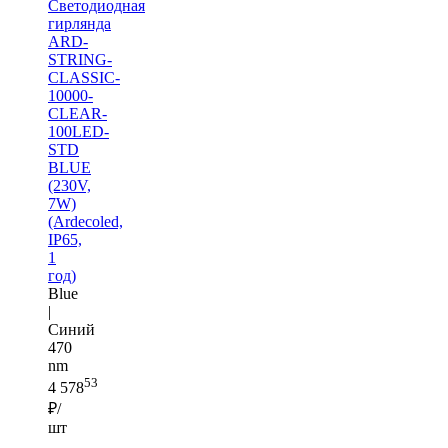
Светодиодная
гирлянда
ARD-
STRING-
CLASSIC-
10000-
CLEAR-
100LED-
STD
BLUE
(230V,
7W)
(Ardecoled,
IP65,
1
год)
Blue
|
Синий
470
nm
53
4 578
₽/
шт