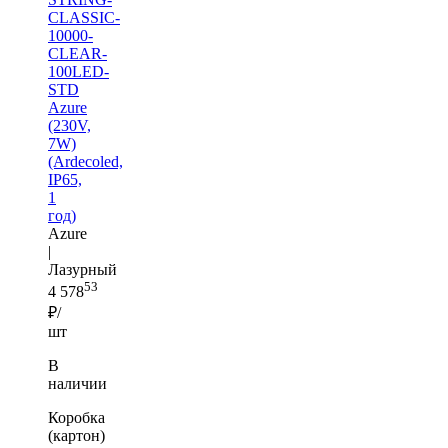
CLASSIC-
10000-
CLEAR-
100LED-
STD
Azure
(230V,
7W)
(Ardecoled,
IP65,
1
год)
Azure
|
Лазурный
53
4 578
₽/
шт
В
наличии
Коробка
(картон)