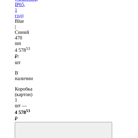
IP65,
1
год)
Blue
|
Синий
470
nm
53
4 578
₽/
шт
В
наличии
Коробка
(картон)
1
шт —
53
4 578
₽