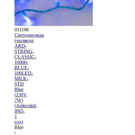
031198
Светодиодная
гирлянда
ARD-
STRING-
CLASSIC-
10000-
BLUE-
100LED-
MILK-
STD
Blue
(230V,
7W)
(Ardecoled,
IP65,
1
год)
Blue
|