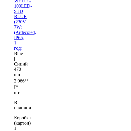
WHITE-
100LED-
STD
BLUE
(230V,
7W)
(Ardecoled,
IP65,
1
год)
Blue
|
Синий
470
nm
88
2 966
₽/
шт
В
наличии
Коробка
(картон)
1