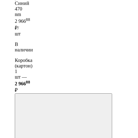
Синий
470
nm
88
2 966
₽/
шт
В
наличии
Коробка
(картон)
1
шт —
88
2 966
₽