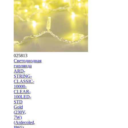
025813
Светодиодная
гирлянда
ARD-
STRING-
CLASSIC-
10000-
CLEAR-
100LED-
STD
Gold
(230V,
7W)
(Ardecoled,
IP65)