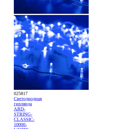
025817
Светодиодная
гирлянда
ARD-
STRING-
CLASSIC-
10000-