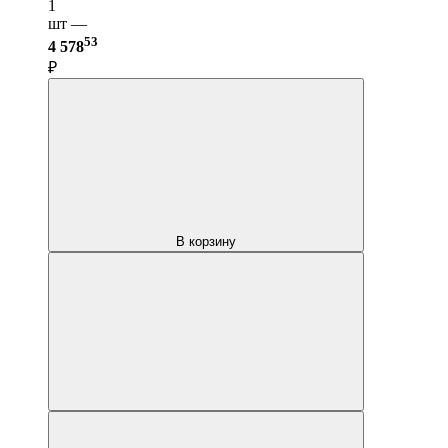
1
шт —
53
4 578
₽
В корзину