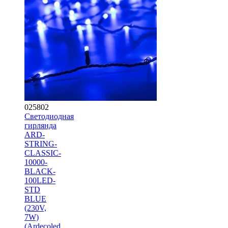
025802
Светодиодная
гирлянда
ARD-
STRING-
CLASSIC-
10000-
BLACK-
100LED-
STD
BLUE
(230V,
7W)
(Ardecoled,