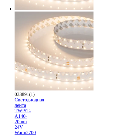
033891(1)
Светодиодная
лента
TWIST-
A140-
20mm
24V
Warm2700