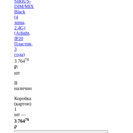
SIRIUS-
DIM/MIX
Black
(4
зоны,
2.4G)
(Arlight,
IP20
Пластик,
3
года)
76
3 764
₽/
шт
В
наличии
Коробка
(картон)
1
шт —
76
3 764
₽