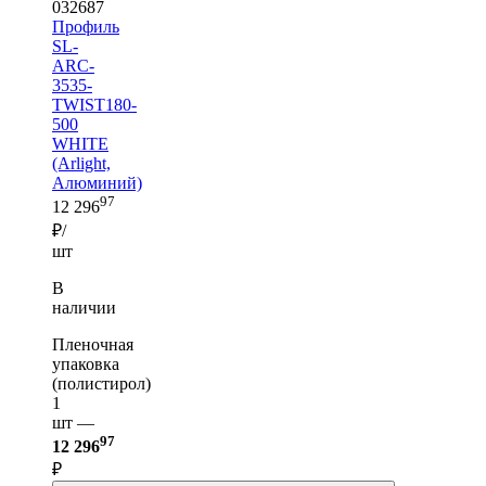
032687
Профиль
SL-
ARC-
3535-
TWIST180-
500
WHITE
(Arlight,
Алюминий)
97
12 296
₽/
шт
В
наличии
Пленочная
упаковка
(полистирол)
1
шт —
97
12 296
₽