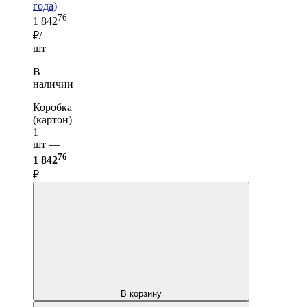
года)
76
1 842
₽/
шт
В
наличии
Коробка
(картон)
1
шт —
76
1 842
₽
В корзину