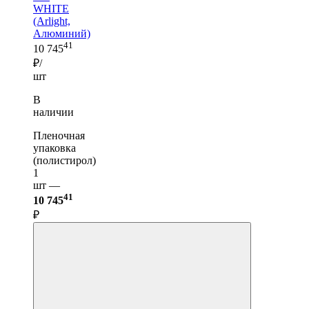
WHITE
(Arlight,
Алюминий)
41
10 745
₽/
шт
В
наличии
Пленочная
упаковка
(полистирол)
1
шт —
41
10 745
₽