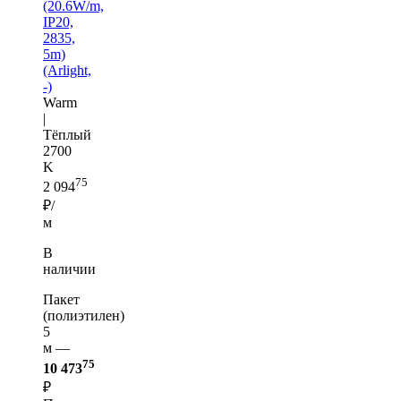
(20.6W/m,
IP20,
2835,
5m)
(Arlight,
-)
Warm
|
Тёплый
2700
K
75
2 094
₽/
м
В
наличии
Пакет
(полиэтилен)
5
м —
75
10 473
₽