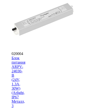
020004
Блок
питания
ARPV-
24030-
B
(24V,
1.3A,
30W)
(Arlight,
IP67
Металл,
3