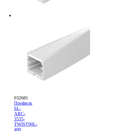
032681
Профиль
SL-
ARC-
3535-
TWIST90L-
400