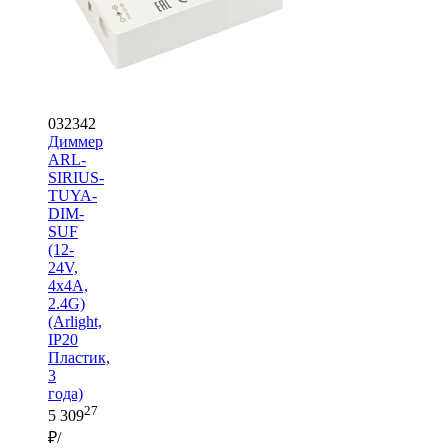
032342
Диммер
ARL-
SIRIUS-
TUYA-
DIM-
SUF
(12-
24V,
4x4A,
2.4G)
(Arlight,
IP20
Пластик,
3
года)
27
5 309
₽/