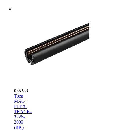
035388
Трек
MAG-
FLEX-
TRACK-
3226-
2000
(BK)