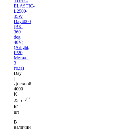
TUBE-
ELASTIC-
L2500-
35W
Day4000
(BK,
360
deg,
48V)
(Arlight,
IP20
Металл,
3
года)
Day
|
Дневной
4000
K
05
25 517
₽/
шт
В
наличии