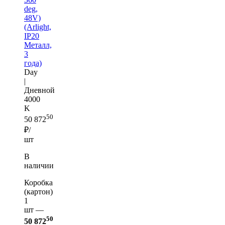
deg,
48V)
(Arlight,
IP20
Металл,
3
года)
Day
|
Дневной
4000
K
50
50 872
₽/
шт
В
наличии
Коробка
(картон)
1
шт —
50
50 872