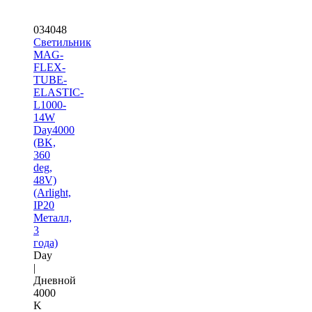
034048
Светильник
MAG-
FLEX-
TUBE-
ELASTIC-
L1000-
14W
Day4000
(BK,
360
deg,
48V)
(Arlight,
IP20
Металл,
3
года)
Day
|
Дневной
4000
K