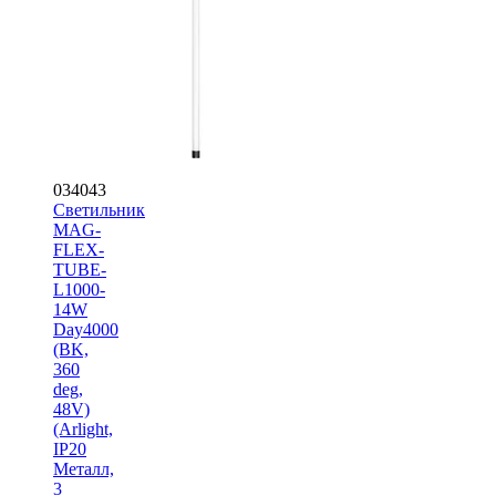
034043
Светильник
MAG-
FLEX-
TUBE-
L1000-
14W
Day4000
(BK,
360
deg,
48V)
(Arlight,
IP20
Металл,
3