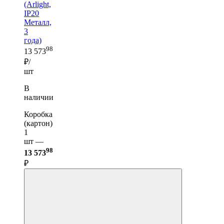
(Arlight,
IP20
Металл,
3
года)
98
13 573
₽/
шт
В
наличии
Коробка
(картон)
1
шт —
98
13 573
₽