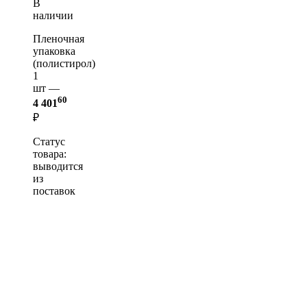
В
наличии
Пленочная
упаковка
(полистирол)
1
шт —
60
4 401
₽
Статус
товара:
выводится
из
поставок