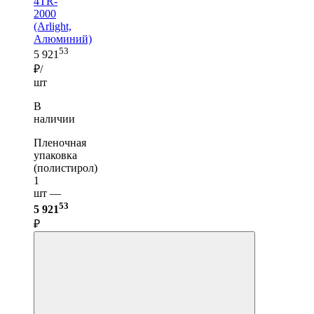
4TR-
2000
(Arlight,
Алюминий)
53
5 921
₽/
шт
В
наличии
Пленочная
упаковка
(полистирол)
1
шт —
53
5 921
₽