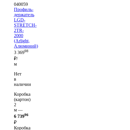
040059
Профиль-
держатель
LGD-
STRETCH-
2TR-
2000
(Arlight,
Алюминий)
98
3 369
₽/
м
Нет
в
наличии
Коробка
(картон)
2
м —
96
6 739
₽
Коробка