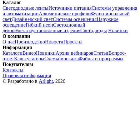
Каталог
Светодиодные ленты
Источники питания
Системы управления
и автоматизации
Алюминиевые профили
Функциональный
свет
Дизайнерский свет
Системы освещения
Наружное
освещение
Гибкий неон
Светодиодный
декор
Электроустановочные изделия
Светодиоды
Новинки
О компании
О нас
Производство
Новости
Проекты
Информация
Каталоги
Видео
Новинки
Архив вебинаров
Статьи
Вопрос-
ответ
Калькуляторы
Схемы монтажа
Файлы и программы
Покупателям
Контакты
Правовая информация
© Разработано в
Arlight
, 2026