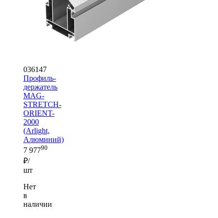
036147
Профиль-
держатель
MAG-
STRETCH-
ORIENT-
2000
(Arlight,
Алюминий)
90
7 977
₽/
шт
Нет
в
наличии