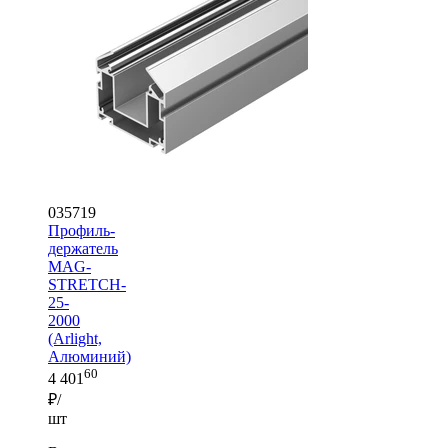
035719
Профиль-
держатель
MAG-
STRETCH-
25-
2000
(Arlight,
Алюминий)
60
4 401
₽/
шт