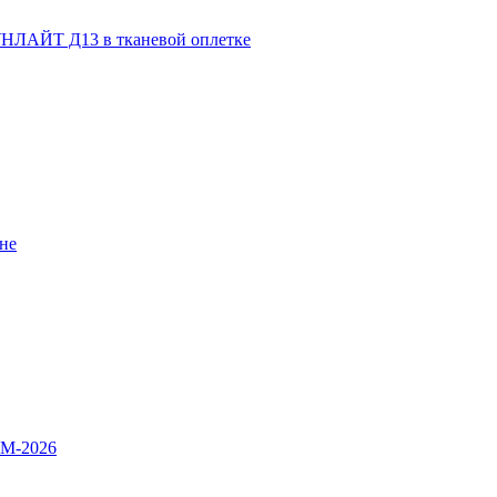
НЛАЙТ Д13 в тканевой оплетке
не
OM-2026