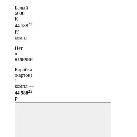
|
Белый
6000
K
25
44 588
₽/
компл
Нет
в
наличии
Коробка
(картон)
1
компл —
25
44 588
₽