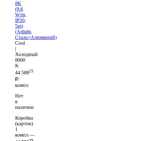
8K
(9.6
W/m,
IP20,
5m)
(Arlight,
Сталь+Алюминий)
Cool
|
Холодный
8000
K
25
44 588
₽/
компл
Нет
в
наличии
Коробка
(картон)
1
компл —
25