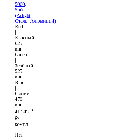
5060,
5m)
(Arlight,
Сталь+Алюминий)
Red
|
Красный
625
nm
Green
|
Зелёный
525
nm
Blue
|
Синий
470
nm
98
41 505
₽/
компл
Нет