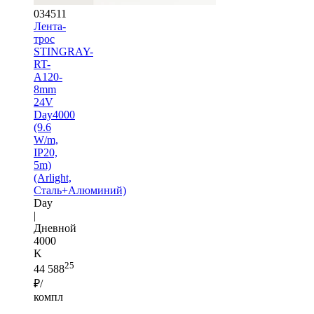
034511
Лента-
трос
STINGRAY-
RT-
A120-
8mm
24V
Day4000
(9.6
W/m,
IP20,
5m)
(Arlight,
Сталь+Алюминий)
Day
|
Дневной
4000
K
25
44 588
₽/
компл