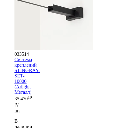
033514
Система
креплений
STINGRAY-
SET-
10000
(Arlight,
Металл)
10
35 470
₽/
шт
В
наличии