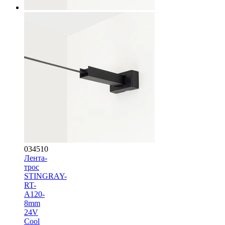
034510
Лента-
трос
STINGRAY-
RT-
A120-
8mm
24V
Cool