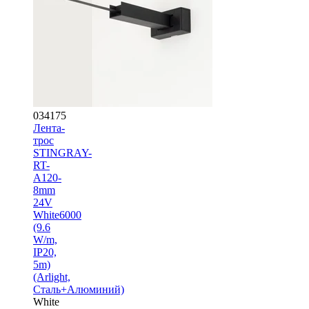
034175
Лента-
трос
STINGRAY-
RT-
A120-
8mm
24V
White6000
(9.6
W/m,
IP20,
5m)
(Arlight,
Сталь+Алюминий)
White