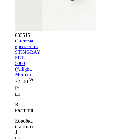
033515
Система
креплений
STINGRAY-
SET-
5000
(Arlight,
Металл)
39
32 561
₽/
шт
В
наличии
Коробка
(картон)
1
шт —