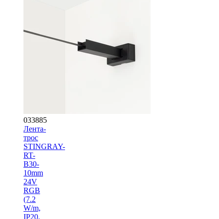
033885
Лента-
трос
STINGRAY-
RT-
B30-
10mm
24V
RGB
(7.2
W/m,
IP20,