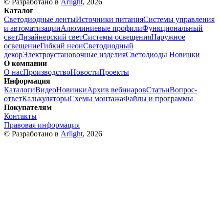
© Разработано в
Arlight
, 2026
Каталог
Светодиодные ленты
Источники питания
Системы управления
и автоматизации
Алюминиевые профили
Функциональный
свет
Дизайнерский свет
Системы освещения
Наружное
освещение
Гибкий неон
Светодиодный
декор
Электроустановочные изделия
Светодиоды
Новинки
О компании
О нас
Производство
Новости
Проекты
Информация
Каталоги
Видео
Новинки
Архив вебинаров
Статьи
Вопрос-
ответ
Калькуляторы
Схемы монтажа
Файлы и программы
Покупателям
Контакты
Правовая информация
© Разработано в
Arlight
, 2026