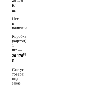
26 176
₽/
шт
Нет
в
наличии
Коробка
(картон)
1
шт —
89
26 176
₽
Статус
товара:
под
заказ