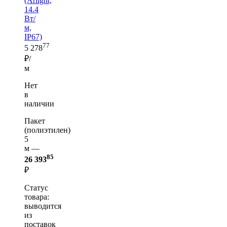
(Arlight,
14.4
Вт/
м,
IP67)
77
5 278
₽/
м
Нет
в
наличии
Пакет
(полиэтилен)
5
м —
85
26 393
₽
Статус
товара:
выводится
из
поставок