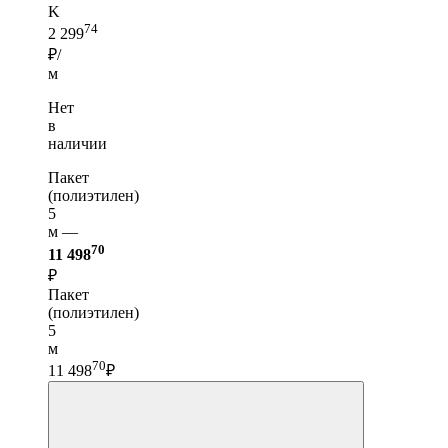
K
74
2 299
₽/
м
Нет
в
наличии
Пакет
(полиэтилен)
5
м —
70
11 498
₽
Пакет
(полиэтилен)
5
м
70
11 498
₽