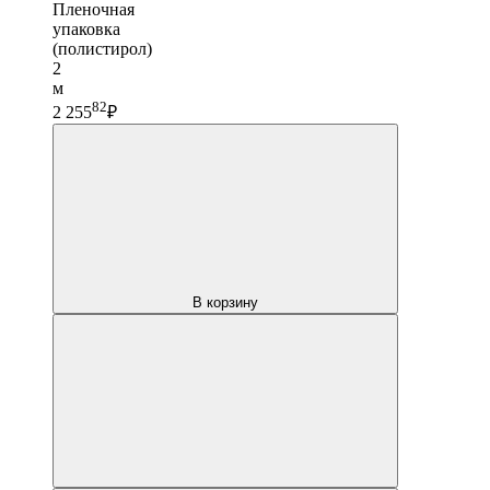
Пленочная
упаковка
(полистирол)
2
м
82
2 255
₽
В корзину