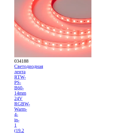
034188
Светодиодная
лента
RTW-
PS-
B60-
14mm
24V
RGBW-
Warm-
4-
in-
1
(19.2