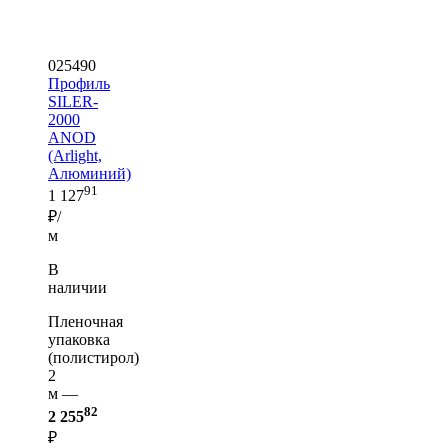
025490
Профиль
SILER-
2000
ANOD
(Arlight,
Алюминий)
91
1 127
₽/
м
В
наличии
Пленочная
упаковка
(полистирол)
2
м —
82
2 255
₽