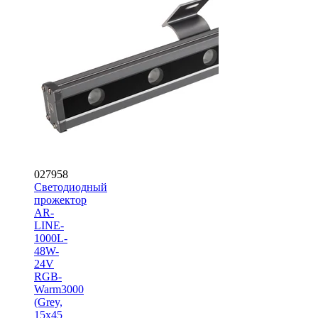
027958
Светодиодный
прожектор
AR-
LINE-
1000L-
48W-
24V
RGB-
Warm3000
(Grey,
15x45