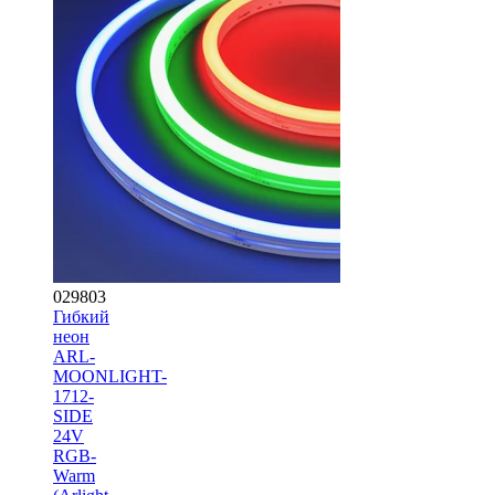
029803
Гибкий
неон
ARL-
MOONLIGHT-
1712-
SIDE
24V
RGB-
Warm