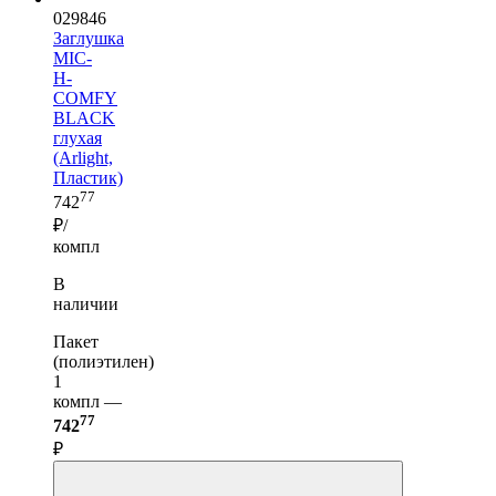
029846
Заглушка
MIC-
H-
COMFY
BLACK
глухая
(Arlight,
Пластик)
77
742
₽/
компл
В
наличии
Пакет
(полиэтилен)
1
компл —
77
742
₽