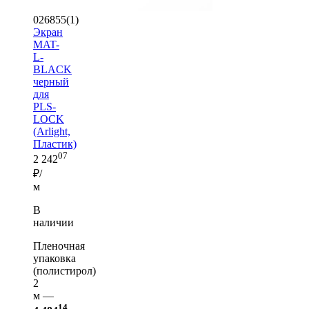
026855(1)
Экран
MAT-
L-
BLACK
черный
для
PLS-
LOCK
(Arlight,
Пластик)
07
2 242
₽/
м
В
наличии
Пленочная
упаковка
(полистирол)
2
м —
14