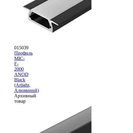
015039
Профиль
MIC-
F-
2000
ANOD
Black
(Arlight,
Алюминий)
Архивный
товар