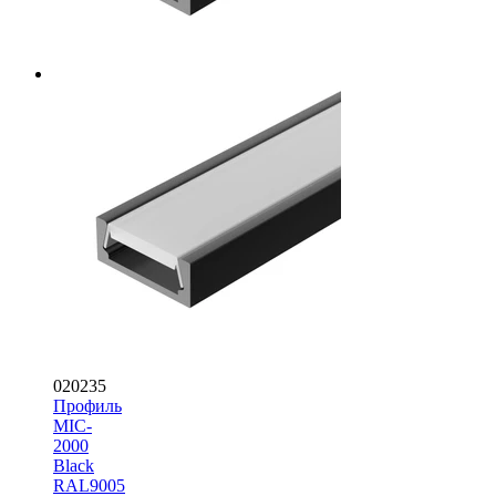
020235
Профиль
MIC-
2000
Black
RAL9005