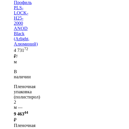
Профиль
PLS-
LOCK-
H25-
2000
ANOD
Black
(Arlight,
Алюминий)
72
4 731
₽/
м
В
наличии
Пленочная
упаковка
(полистирол)
2
м —
44
9 463
₽
Пленочная