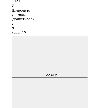
4 484
₽
Пленочная
упаковка
(полистирол)
2
м
14
4 484
₽
В корзину