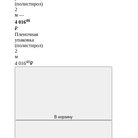
(полистирол)
2
м —
46
4 016
₽
Пленочная
упаковка
(полистирол)
2
м
46
4 016
₽
В корзину