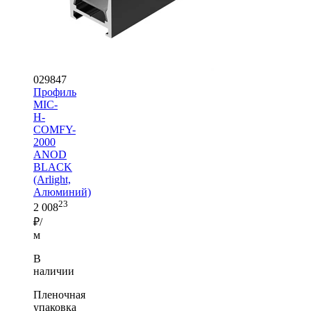
029847
Профиль
MIC-
H-
COMFY-
2000
ANOD
BLACK
(Arlight,
Алюминий)
23
2 008
₽/
м
В
наличии
Пленочная
упаковка