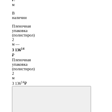
м
В
наличии
Пленочная
упаковка
(полистирол)
2
м —
14
3 136
₽
Пленочная
упаковка
(полистирол)
2
м
14
3 136
₽